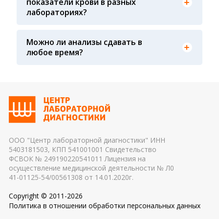
показатели крови в разных
давления у взрослых страдающих гипотонией и
влиять на результат 2. Процедурная медсестра:
лабораториях?
как следствие потери сознания
осуществляя забор крови, необходимо
соблюдать технику забора крови (вовремя ли
сняли жгут, с первого ли раза произошел забор
Можно ли анализы сдавать в
крови, не было ли гемолиза крови и т. д.) 3.
Показатели крови могут изменяться в течение
любое время?
Транспортировка и хранение биологического
дня, поэтому взятие крови обычно проводится
материала: соблюдение температурного
утром. Для данного периода рассчитаны
режима, была ли отделена сыворотка крови от
референсные интервалы многих лабораторных
эритроцитов до осуществления
показателей. Это особенно важно для
транспортировки 4. Разное оборудование и
гормональных и биохимических исследований
применяемые реагенты также могут стать
причиной погрешности в результатах
ООО "Центр лабораторной диагностики" ИНН
5403181503, КПП 541001001 Свидетельство
ФСВОК № 249190220541011 Лицензия на
осуществление медицинской деятельности № Л0
41-01125-54/00561308 от 14.01.2020г.
Copyright © 2011-2026
Политика в отношении обработки персональных данных