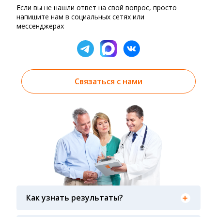
Если вы не нашли ответ на свой вопрос, просто
напишите нам в социальных сетях или
мессенджерах
Связаться с нами
Результаты вы можете получить тремя
способами: на электронную почту, указанную
Как узнать результаты?
вами при оформлении заказа, на сайте в
разделе «получить результат» по кодовому
Гарантия качества лабораторных тестов