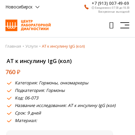
+7 (913) 007-49-69
Новосибирск
🕗 Ежедневно с 07:30 до 18:30
Воскресенье: выходной
Главная
Услуги
АТ к инсулину IgG (кол)
Главная
АТ к инсулину IgG (кол)
Анализы
760
₽
Врачи
Категория: Гормоны, онкомаркеры
Получить результат
Подкатегория: Гормоны
Пациентам
Код: 06-073
Название исследования: АТ к инсулину IgG (кол)
О компании
Срок: 9 дней
Материал:
Где сдать
Партнерам