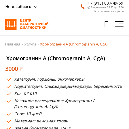
+7 (913) 007-49-69
Новосибирск
🕗 Ежедневно с 07:30 до 18:30
Воскресенье: выходной
Главная
Услуги
Хромогранин А (Chromogranin A, CgA)
Главная
Хромогранин А (Chromogranin A, CgA)
Анализы
3000
₽
Врачи
Категория: Гормоны, онкомаркеры
Получить результат
Подкатегория: Онкомаркеры+маркеры беременности
Пациентам
Код: 07-010
Название исследования: Хромогранин А
О компании
(Chromogranin A, CgA)
Срок: 10 дней
Где сдать
Материал: венозная кровь
Взятия биоматериала: 150 ₽
Партнерам