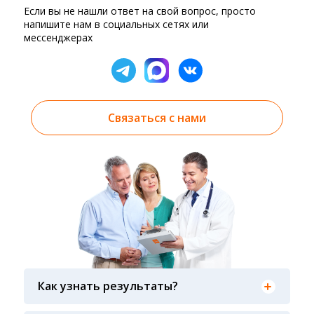
Если вы не нашли ответ на свой вопрос, просто
напишите нам в социальных сетях или
мессенджерах
Связаться с нами
Результаты вы можете получить тремя
способами: на электронную почту, указанную
Как узнать результаты?
вами при оформлении заказа, на сайте в
разделе «получить результат» по кодовому
Гарантия качества лабораторных тестов