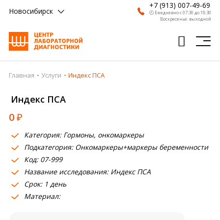
+7 (913) 007-49-69
Новосибирск
🕗 Ежедневно с 07:30 до 18:30
Воскресенье: выходной
Главная
Услуги
Индекс ПСА
Главная
Индекс ПСА
Анализы
0
₽
Врачи
Категория: Гормоны, онкомаркеры
Получить результат
Подкатегория: Онкомаркеры+маркеры беременности
Пациентам
Код: 07-999
Название исследования: Индекс ПСА
О компании
Срок: 1 день
Материал:
Где сдать
Партнерам