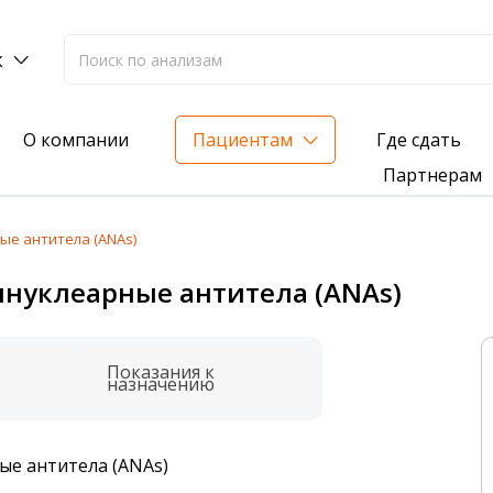
к
Где сдать
О компании
Пациентам
Партнерам
ые антитела (ANAs)
лиз на жирорастворимые витамины — всего 3 999 ₽
инуклеарные антитела (ANAs)
нка вашего здоровья
анализ для проверки на наличие инфекций
Показания к
назначению
ые антитела (ANAs)