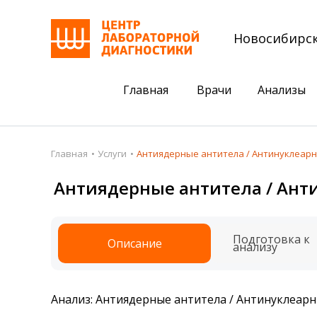
Новосибирс
Главная
Врачи
Анализы
Пациентам
Акции
Главная
Услуги
Антиядерные антитела / Антинуклеарн
Акции
Комплексный ана
Антиядерные антитела / Ант
Анализы
Комплексная оце
Подготовка к анализам
Сдать клеща на 
Подготовка к
Описание
анализу
Получить результаты
База знаний
Анализ: Антиядерные антитела / Антинуклеарн
Налоговый вычет