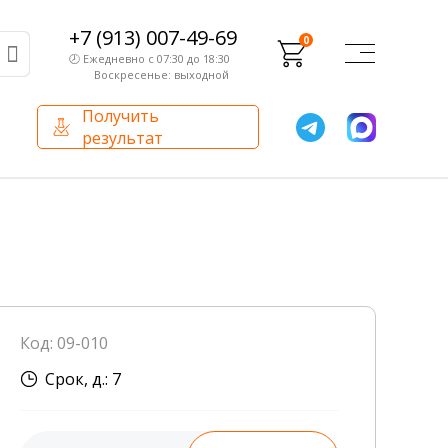
+7 (913) 007-49-69
0
🕗 Ежедневно с 07:30 до 18:30
Воскресенье: выходной
Получить
результат
О компании
Партнерам
Сертификаты и лицензии
Франчайзинг
Оборудование
О компании
Код: 09-010
Внутренний аудит
Срок, д.: 7
База знаний
Сотрудники лаборатории