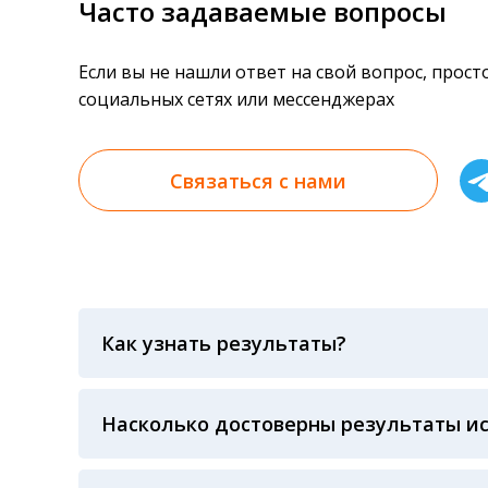
Часто задаваемые вопросы
Если вы не нашли ответ на свой вопрос, прос
социальных сетях или мессенджерах
Связаться с нами
Как узнать результаты?
Результаты вы можете получить тремя спосо
«получить результат» по кодовому слову, у
анализов при предъявлении паспорта или ч
Насколько достоверны результаты и
Гарантия качества лабораторных тестов о
контролем системы внешней оценки качест
ЛАБОРАТОРИИ Beckman Coulter - признанно