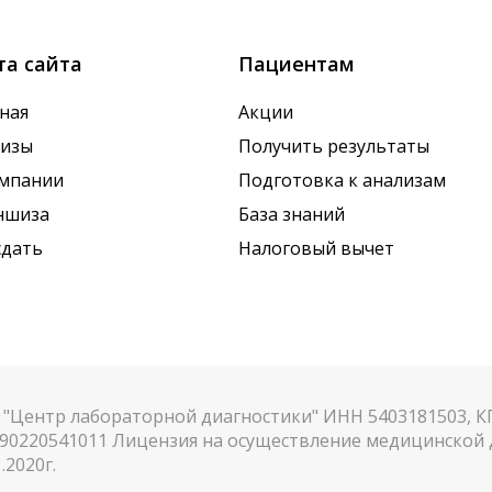
та сайта
Пациентам
ная
Акции
лизы
Получить результаты
омпании
Подготовка к анализам
ншиза
База знаний
сдать
Налоговый вычет
"Центр лабораторной диагностики" ИНН 5403181503, 
90220541011 Лицензия на осуществление медицинской д
.2020г.