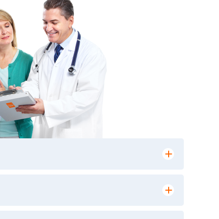
лении заказа, на сайте в разделе
ю версию в любом из пунктов приема
 выполнения лабораторных исследований и
ики» имеет статус РЕФЕРЕНСНОЙ
ной диагностики и биомедицинских