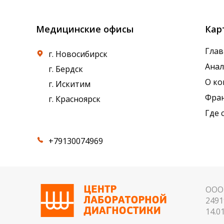
Медицинские офисы
Кар
Глав
г. Новосибирск
Ана
г. Бердск
О к
г. Искитим
Фра
г. Красноярск
Где 
+79130074969
ООО 
2491
14.01