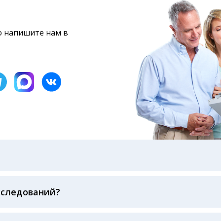
то напишите нам в
бами: на электронную почту, указанную вами при оформ
казанному в бланке заказа, лично в руки распечатанну
ека об оплате
сследований?
беспечивается соблюдением международных стандартов
ва ФСВОК и EQAS. ООО «Центр Лабораторной Диагност
го мирового лидера в области клинической лаборатор