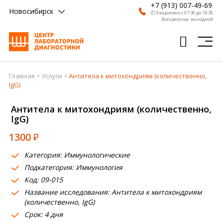
+7 (913) 007-49-69
Новосибирск
🕗 Ежедневно с 07:30 до 18:30
Воскресенье: выходной
Главная
Услуги
Антитела к митохондриям (количественно,
Главная
IgG)
Анализы
Антитела к митохондриям (количественно,
IgG)
Врачи
1300
₽
Получить результат
Категория: Иммунологические
Пациентам
Подкатегория: Иммунология
Код: 09-015
О компании
Название исследования: Антитела к митохондриям
Где сдать
(количественно, IgG)
Срок: 4 дня
Партнерам