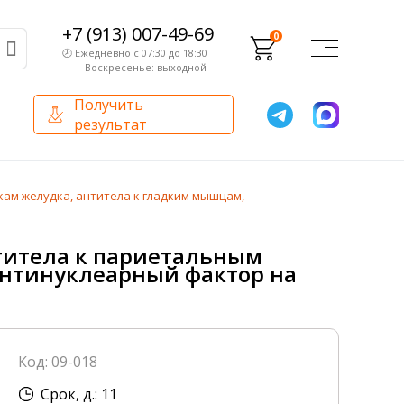
+7 (913) 007-49-69
0
🕗 Ежедневно с 07:30 до 18:30
Воскресенье: выходной
Получить
результат
О компании
Партнерам
кам желудка, антитела к гладким мышцам,
Сертификаты и лицензии
Франчайзинг
титела к париетальным
Оборудование
антинуклеарный фактор на
О компании
Внутренний аудит
Код: 09-018
База знаний
Срок, д.: 11
Сотрудники лаборатории