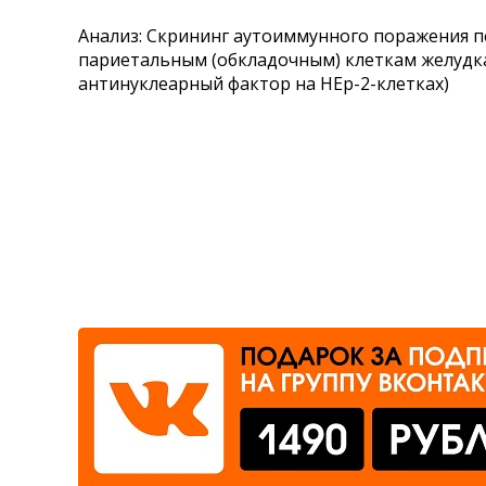
Где сдать
Анализ: Скрининг аутоиммунного поражения пе
париетальным (обкладочным) клеткам желудка
Время работы
антинуклеарный фактор на НЕр-2-клетках)