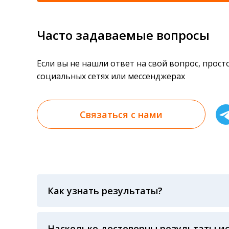
Часто задаваемые вопросы
Если вы не нашли ответ на свой вопрос, прос
социальных сетях или мессенджерах
Связаться с нами
Как узнать результаты?
Результаты вы можете получить тремя спосо
«получить результат» по кодовому слову, у
анализов при предъявлении паспорта или ч
Насколько достоверны результаты и