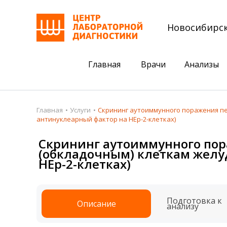
Новосибирс
Главная
Врачи
Анализы
Пациентам
Акции
Главная
Услуги
Скрининг аутоиммунного поражения печ
антинуклеарный фактор на НЕр-2-клетках)
Акции
Комплексный ана
Скрининг аутоиммунного пор
Анализы
Комплексная оце
(обкладочным) клеткам желу
НЕр-2-клетках)
Подготовка к анализам
Сдать клеща на 
Получить результаты
Подготовка к
Описание
База знаний
анализу
Налоговый вычет