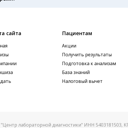
ричиной погрешности в результатах
ие дня, поэтому взятие крови обычно проводится утро
х показателей. Это особенно важно для гормональных
та сайта
Пациентам
ная
Акции
лизы
Получить результаты
омпании
Подготовка к анализам
ншиза
База знаний
сдать
Налоговый вычет
"Центр лабораторной диагностики" ИНН 5403181503, 