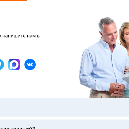
то напишите нам в
бами: на электронную почту, указанную вами при оформ
казанному в бланке заказа, лично в руки распечатанну
ека об оплате
сследований?