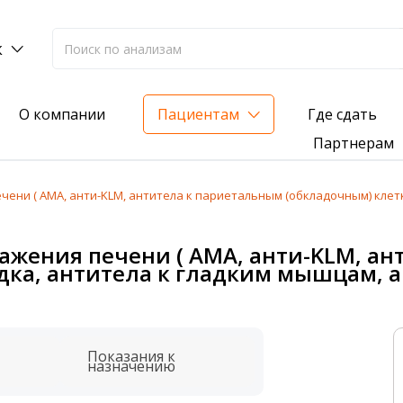
к
Где сдать
О компании
Пациентам
Партнерам
ени ( АМА, анти-KLM, антитела к париетальным (обкладочным) клет
лиз на жирорастворимые витамины — всего 3 999 ₽
ажения печени ( АМА, анти-KLM, ан
нка вашего здоровья
дка, антитела к гладким мышцам, 
анализ для проверки на наличие инфекций
Показания к
назначению