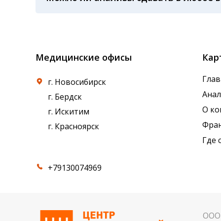
применяемые реагенты также могут стать п
Показатели крови могут изменяться в течен
референсные интервалы многих лабораторны
Медицинские офисы
Кар
Глав
г. Новосибирск
Ана
г. Бердск
О к
г. Искитим
Фра
г. Красноярск
Где 
+79130074969
ООО 