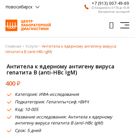
+7 (913) 007-49-69
Новосибирск
🕗 Ежедневно с 07:30 до 18:30
Воскресенье: выходной
Главная
Услуги
Антитела к ядерному антигену вируса
Главная
гепатита В (anti-HBc IgM)
Анализы
Антитела к ядерному антигену вируса
гепатита В (anti-HBc IgM)
Врачи
400
₽
Получить результат
Категория: ИФА-исследования
Пациентам
Подкатегория: Гепатиты+сиф.+ВИЧ
Код: 10-005
О компании
Название исследования: Антитела к ядерному
Где сдать
антигену вируса гепатита В (anti-HBc IgM)
Срок: 5 дней
Партнерам