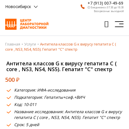
+7 (913) 007-49-69
Новосибирск
🕗 Ежедневно с 07:30 до 18:30
Воскресенье: выходной
Главная
Услуги
Антитела классов G к вирусу гепатита С (
Главная
core , NS3, NS4, NS5). Гепатит "C" спектр
Анализы
Антитела классов G к вирусу гепатита С (
core , NS3, NS4, NS5). Гепатит "C" спектр
Врачи
500
₽
Получить результат
Категория: ИФА-исследования
Пациентам
Подкатегория: Гепатиты+сиф.+ВИЧ
Код: 10-011
О компании
Название исследования: Антитела классов G к вирусу
Где сдать
гепатита С ( core , NS3, NS4, NS5). Гепатит "C" спектр
Срок: 5 дней
Партнерам