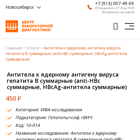
+7 (913) 007-49-69
Новосибирск
🕗 Ежедневно с 07:30 до 18:30
Воскресенье: выходной
Главная
Услуги
Антитела к ядерному антигену вируса
Главная
гепатита В суммарные (anti-HBc суммарные, HBcAg-антитела
суммарные)
Анализы
Антитела к ядерному антигену вируса
Врачи
гепатита В суммарные (anti-HBc
суммарные, HBcAg-антитела суммарные)
Получить результат
450
₽
Пациентам
Категория: ИФА-исследования
О компании
Подкатегория: Гепатиты+сиф.+ВИЧ
Код: 10-014
Где сдать
Название исследования: Антитела к ядерному
Партнерам
антигену вируса гепатита В суммарные (anti-HBc