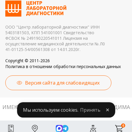
применяемые реагенты также могут стать
причиной погрешности в результатах
ООО "Центр лабораторной диагностики" ИНН
5403181503, КПП 541001001 Свидетельство
ФСВОК № 249190220541011 Лицензия на
осуществление медицинской деятельности № Л0
41-01125-54/00561308 от 14.01.2020г.
Copyright © 2011-2026
Политика в отношении обработки персональных данных
Версия сайта для слабовидящих
ИМЕЮТСЯ ПРОТИВОПОКАЗАНИЯ. НЕОБХОДИМА
Мы используем cookies.
Принять
КОНСУЛЬТАЦИЯ СПЕЦИАЛИСТА.
0