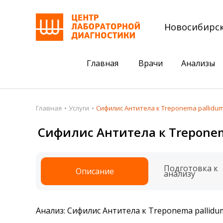
Новосибирс
Главная
Врачи
Анализы
Пациентам
Акции
Главная
Услуги
Сифилис Антитела к Treponema pallidum
Акции
Комплексный ана
Сифилис Антитела к Treponem
Анализы
Комплексная оце
Подготовка к анализам
Сдать клеща на 
Подготовка к
Описание
анализу
Получить результаты
База знаний
Анализ: Сифилис Антитела к Treponema pallid
Налоговый вычет