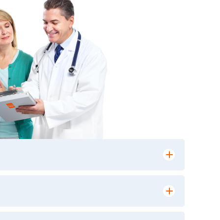
лении заказа, на сайте в разделе
ю версию в любом из пунктов приема
 выполнения лабораторных исследований и
ики» имеет статус РЕФЕРЕНСНОЙ
ной диагностики и биомедицинских