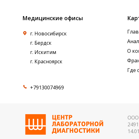
Медицинские офисы
Кар
Глав
г. Новосибирск
Ана
г. Бердск
О к
г. Искитим
Фра
г. Красноярск
Где 
+79130074969
ООО 
2491
14.01