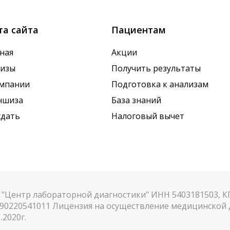
та сайта
Пациентам
ная
Акции
лизы
Получить результаты
омпании
Подготовка к анализам
ншиза
База знаний
сдать
Налоговый вычет
"Центр лабораторной диагностики" ИНН 5403181503, 
90220541011 Лицензия на осуществление медицинской д
.2020г.