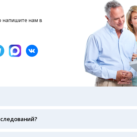
то напишите нам в
бами: на электронную почту, указанную вами при оформ
казанному в бланке заказа, лично в руки распечатанну
ека об оплате
сследований?
беспечивается соблюдением международных стандартов
ва ФСВОК и EQAS. ООО «Центр Лабораторной Диагност
го мирового лидера в области клинической лаборатор