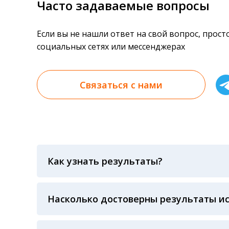
Часто задаваемые вопросы
Если вы не нашли ответ на свой вопрос, прос
социальных сетях или мессенджерах
Связаться с нами
Как узнать результаты?
Результаты вы можете получить тремя спосо
«получить результат» по кодовому слову, у
анализов при предъявлении паспорта или ч
Насколько достоверны результаты и
Гарантия качества лабораторных тестов о
контролем системы внешней оценки качест
ЛАБОРАТОРИИ Beckman Coulter - признанно