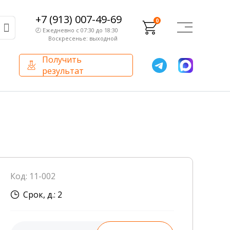
+7 (913) 007-49-69
0
🕗 Ежедневно с 07:30 до 18:30
Воскресенье: выходной
Получить
результат
О компании
Партнерам
Сертификаты и лицензии
Франчайзинг
Оборудование
О компании
Код: 11-002
Внутренний аудит
Срок, д.: 2
База знаний
Сотрудники лаборатории