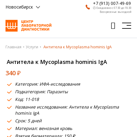
+7 (913) 007-49-69
Новосибирск
🕗 Ежедневно с 07:30 до 18:30
Воскресенье: выходной
Главная
Услуги
Антитела к Mycoplasma hominis IgA
Главная
Антитела к Mycoplasma hominis IgA
Анализы
340
₽
Врачи
Категория: ИФА-исследования
Получить результат
Подкатегория: Паразиты
Пациентам
Код: 11-018
Название исследования: Антитела к Mycoplasma
О компании
hominis IgA
Срок: 5 дней
Где сдать
Материал: венозная кровь
Взятия биоматериала: 150 ₽
Партнерам