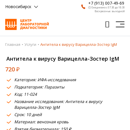
+7 (913) 007-49-69
Новосибирск
🕗 Ежедневно с 07:30 до 18:30
Воскресенье: выходной
Главная
Услуги
Антитела к вирусу Варицелла-Зостер IgM
Главная
Антитела к вирусу Варицелла-Зостер IgM
Анализы
720
₽
Врачи
Категория: ИФА-исследования
Получить результат
Подкатегория: Паразиты
Пациентам
Код: 11-024
Название исследования: Антитела к вирусу
О компании
Варицелла-Зостер IgM
Срок: 10 дней
Где сдать
Материал: венозная кровь
Взятия биоматериала: 150 ₽
Партнерам