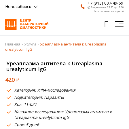
+7 (913) 007-49-69
Новосибирск
🕗 Ежедневно с 07:30 до 18:30
Воскресенье: выходной
Главная
Услуги
Уреаплазма антитела к Ureaplasma
Главная
urealyticum IgG
Анализы
Уреаплазма антитела к Ureaplasma
urealyticum IgG
Врачи
420
₽
Получить результат
Категория: ИФА-исследования
Пациентам
Подкатегория: Паразиты
Код: 11-027
О компании
Название исследования: Уреаплазма антитела к
Где сдать
Ureaplasma urealyticum IgG
Срок: 5 дней
Партнерам