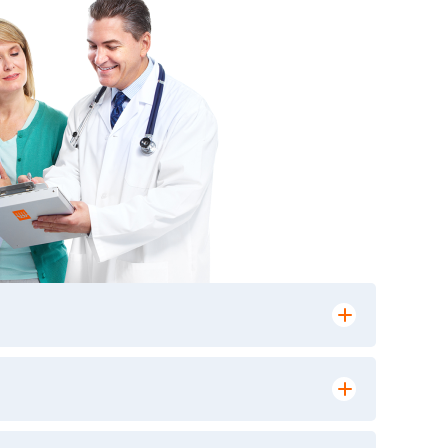
лении заказа, на сайте в разделе
ю версию в любом из пунктов приема
 выполнения лабораторных исследований и
ики» имеет статус РЕФЕРЕНСНОЙ
ной диагностики и биомедицинских