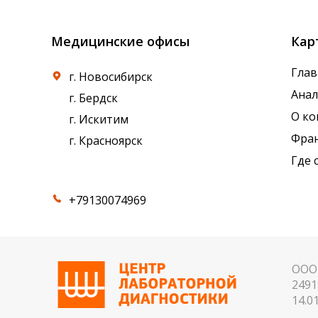
Медицинские офисы
Кар
Глав
г. Новосибирск
Ана
г. Бердск
О к
г. Искитим
Фра
г. Красноярск
Где 
+79130074969
ООО 
2491
14.01