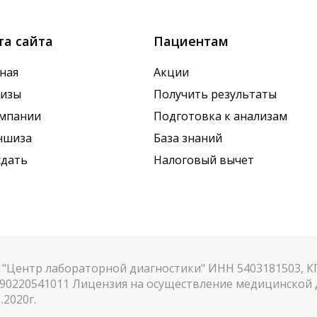
та сайта
Пациентам
ная
Акции
лизы
Получить результаты
омпании
Подготовка к анализам
ншиза
База знаний
сдать
Налоговый вычет
"Центр лабораторной диагностики" ИНН 5403181503, 
90220541011 Лицензия на осуществление медицинской д
.2020г.