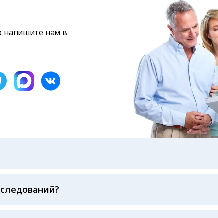
то напишите нам в
бами: на электронную почту, указанную вами при оформ
казанному в бланке заказа, лично в руки распечатанну
ека об оплате
сследований?
беспечивается соблюдением международных стандартов
ва ФСВОК и EQAS. ООО «Центр Лабораторной Диагност
го мирового лидера в области клинической лаборатор