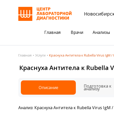
Новосибирс
Главная
Врачи
Анализы
Пациентам
Акции
Главная
Услуги
Краснуха Антитела к Rubella Virus IgM / 
Акции
Комплексный ана
Краснуха Антитела к Rubella Vi
Анализы
Комплексная оце
Подготовка к анализам
Сдать клеща на 
Подготовка к
Описание
анализу
Получить результаты
База знаний
Анализ: Краснуха Антитела к Rubella Virus IgM /
Налоговый вычет