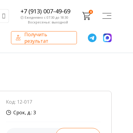
+7 (913) 007-49-69
0
🕗 Ежедневно с 07:30 до 18:30
Воскресенье: выходной
Получить
результат
О компании
Партнерам
Сертификаты и лицензии
Франчайзинг
Оборудование
О компании
Код: 12-017
Внутренний аудит
Срок, д.: 3
База знаний
Сотрудники лаборатории