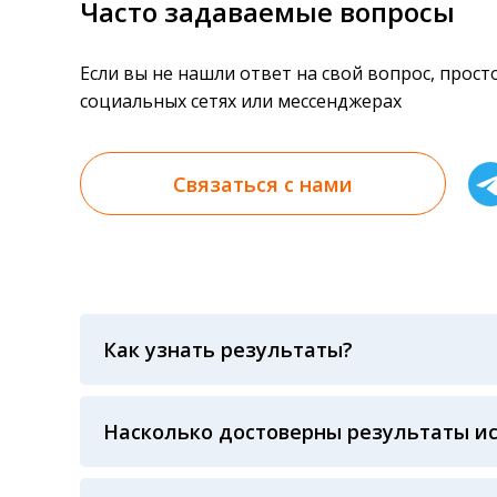
Часто задаваемые вопросы
Если вы не нашли ответ на свой вопрос, прос
социальных сетях или мессенджерах
Связаться с нами
Как узнать результаты?
Результаты вы можете получить тремя спосо
«получить результат» по кодовому слову, у
анализов при предъявлении паспорта или ч
Насколько достоверны результаты и
Гарантия качества лабораторных тестов о
контролем системы внешней оценки качест
ЛАБОРАТОРИИ Beckman Coulter - признанно