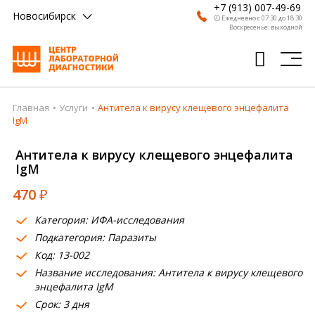
+7 (913) 007-49-69
Новосибирск
🕗 Ежедневно с 07:30 до 18:30
Воскресенье: выходной
Главная
Услуги
Антитела к вирусу клещевого энцефалита
Главная
IgM
Анализы
Антитела к вирусу клещевого энцефалита
IgM
Врачи
470
₽
Получить результат
Категория: ИФА-исследования
Пациентам
Подкатегория: Паразиты
Код: 13-002
О компании
Название исследования: Антитела к вирусу клещевого
Где сдать
энцефалита IgM
Срок: 3 дня
Партнерам