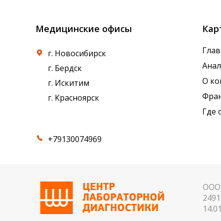
Медицинские офисы
Кар
Глав
г. Новосибирск
Ана
г. Бердск
О к
г. Искитим
Фра
г. Красноярск
Где 
+79130074969
ООО 
2491
14.01