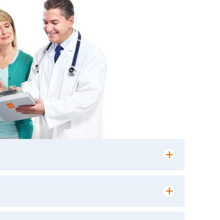
лении заказа, на сайте в разделе
ю версию в любом из пунктов приема
 выполнения лабораторных исследований и
ики» имеет статус РЕФЕРЕНСНОЙ
ной диагностики и биомедицинских