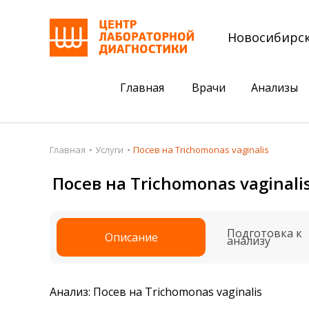
Новосибирс
Главная
Врачи
Анализы
Пациентам
Акции
Главная
Услуги
Посев на Trichomonas vaginalis
Акции
Комплексный ана
Посев на Trichomonas vaginali
Анализы
Комплексная оце
Подготовка к анализам
Сдать клеща на 
Подготовка к
Описание
анализу
Получить результаты
База знаний
Анализ: Посев на Trichomonas vaginalis
Налоговый вычет