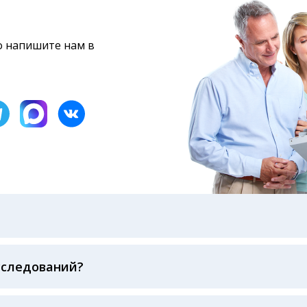
то напишите нам в
бами: на электронную почту, указанную вами при оформ
казанному в бланке заказа, лично в руки распечатанну
ека об оплате
сследований?
беспечивается соблюдением международных стандартов
ва ФСВОК и EQAS. ООО «Центр Лабораторной Диагност
го мирового лидера в области клинической лаборатор