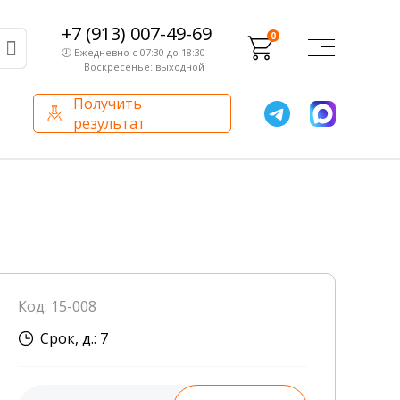
+7 (913) 007-49-69
0
🕗 Ежедневно с 07:30 до 18:30
Воскресенье: выходной
Получить
результат
О компании
Партнерам
Сертификаты и лицензии
Франчайзинг
Оборудование
О компании
Код: 15-008
Внутренний аудит
Срок, д.: 7
База знаний
Сотрудники лаборатории