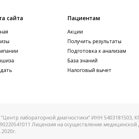
та сайта
Пациентам
ная
Акции
лизы
Получить результаты
омпании
Подготовка к анализам
ншиза
База знаний
сдать
Налоговый вычет
"Центр лабораторной диагностики" ИНН 5403181503, 
90220541011 Лицензия на осуществление медицинской д
.2020г.