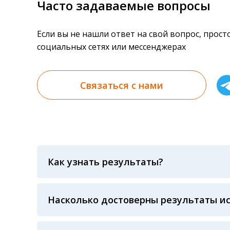
Часто задаваемые вопросы
Если вы не нашли ответ на свой вопрос, прос
социальных сетях или мессенджерах
Связаться с нами
Как узнать результаты?
Результаты вы можете получить тремя спосо
«получить результат» по кодовому слову, у
анализов при предъявлении паспорта или ч
Насколько достоверны результаты и
Гарантия качества лабораторных тестов о
контролем системы внешней оценки качест
ЛАБОРАТОРИИ Beckman Coulter - признанно