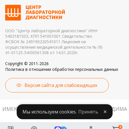
транспортировки 4. Разное оборудование и
гормональных и биохимических исследований
применяемые реагенты также могут стать
причиной погрешности в результатах
ООО "Центр лабораторной диагностики" ИНН
5403181503, КПП 541001001 Свидетельство
ФСВОК № 249190220541011 Лицензия на
осуществление медицинской деятельности № Л0
41-01125-54/00561308 от 14.01.2020г.
Copyright © 2011-2026
Политика в отношении обработки персональных данных
Версия сайта для слабовидящих
ИМЕЮТСЯ ПРОТИВОПОКАЗАНИЯ. НЕОБХОДИМА
Мы используем cookies.
Принять
КОНСУЛЬТАЦИЯ СПЕЦИАЛИСТА.
0