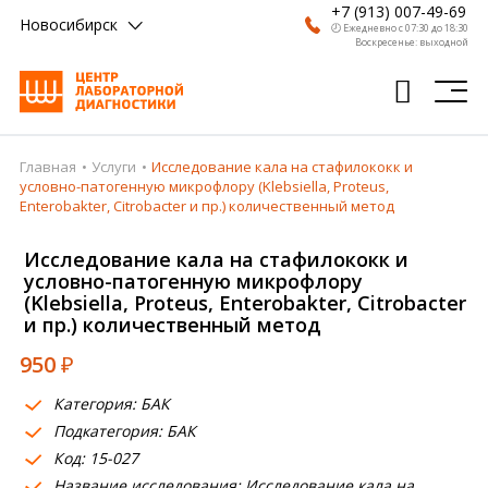
+7 (913) 007-49-69
Новосибирск
🕗 Ежедневно с 07:30 до 18:30
Воскресенье: выходной
Главная
Услуги
Исследование кала на стафилококк и
Главная
условно-патогенную микрофлору (Klebsiella, Proteus,
Enterobakter, Citrobacter и пр.) количественный метод
Анализы
Исследование кала на стафилококк и
Врачи
условно-патогенную микрофлору
(Klebsiella, Proteus, Enterobakter, Citrobacter
Получить результат
и пр.) количественный метод
Пациентам
950
₽
О компании
Категория: БАК
Подкатегория: БАК
Где сдать
Код: 15-027
Партнерам
Название исследования: Исследование кала на