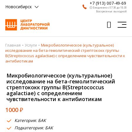
+7 (913) 007-49-69
Новосибирск
🕗 Ежедневно с 07:30 до 18:30
Воскресенье: выходной
Главная
Услуги
Микробиологическое (культуральное)
Главная
исследование на бета-гемолитический стрептококк группы
В(Streptococcus agalactiae) с определением чувствительности к
Анализы
антибиотикам
Врачи
Микробиологическое (культуральное)
исследование на бета-гемолитический
Получить результат
стрептококк группы В(Streptococcus
agalactiae) с определением
Пациентам
чувствительности к антибиотикам
О компании
1000
₽
Где сдать
Категория: БАК
Подкатегория: БАК
Партнерам