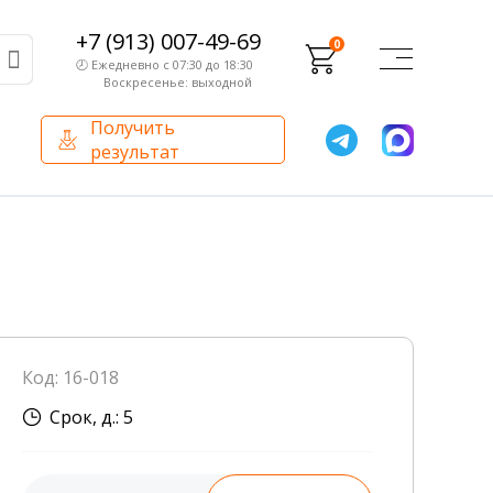
+7 (913) 007-49-69
0
🕗 Ежедневно с 07:30 до 18:30
Воскресенье: выходной
Получить
результат
О компании
Партнерам
Сертификаты и лицензии
Франчайзинг
Оборудование
О компании
Код: 16-018
Внутренний аудит
Срок, д.: 5
База знаний
Сотрудники лаборатории