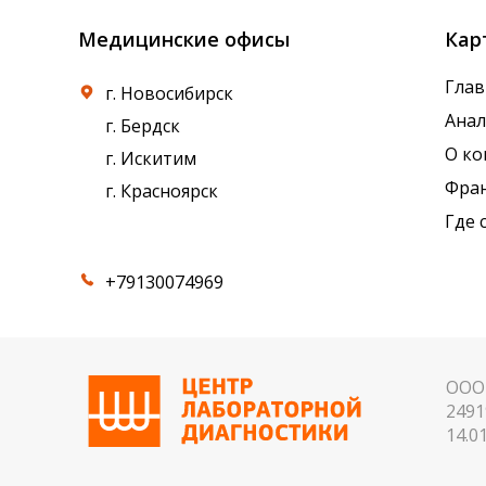
Медицинские офисы
Кар
Глав
г. Новосибирск
Ана
г. Бердск
О к
г. Искитим
Фра
г. Красноярск
Где 
+79130074969
ООО 
2491
14.01