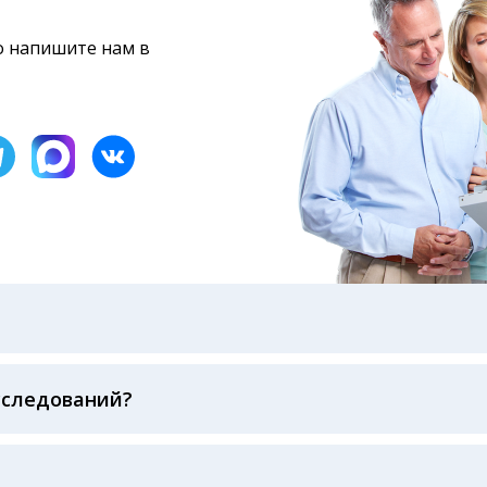
то напишите нам в
бами: на электронную почту, указанную вами при оформ
казанному в бланке заказа, лично в руки распечатанну
ека об оплате
сследований?
беспечивается соблюдением международных стандартов
ва ФСВОК и EQAS. ООО «Центр Лабораторной Диагност
го мирового лидера в области клинической лаборатор