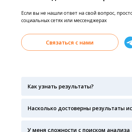
Если вы не нашли ответ на свой вопрос, прос
социальных сетях или мессенджерах
Связаться с нами
Как узнать результаты?
Результаты вы можете получить тремя спосо
«получить результат» по кодовому слову, у
анализов при предъявлении паспорта или ч
Насколько достоверны результаты и
Гарантия качества лабораторных тестов о
контролем системы внешней оценки качест
ЛАБОРАТОРИИ Beckman Coulter - признанно
У меня сложности с поиском анализа
исследований