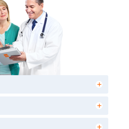
лении заказа, на сайте в разделе
ю версию в любом из пунктов приема
 выполнения лабораторных исследований и
ики» имеет статус РЕФЕРЕНСНОЙ
ной диагностики и биомедицинских