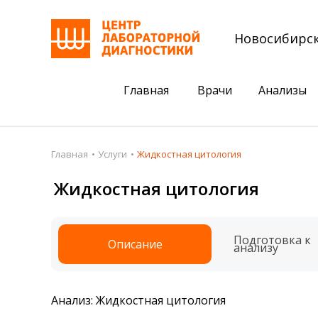
Новосибирс
Главная
Врачи
Анализы
Пациентам
Акции
Главная
Услуги
Жидкостная цитология
Акции
Комплексный ана
Жидкостная цитология
Анализы
Комплексная оце
Подготовка к анализам
Сдать клеща на 
Подготовка к
Описание
анализу
Получить результаты
База знаний
Анализ: Жидкостная цитология
Налоговый вычет