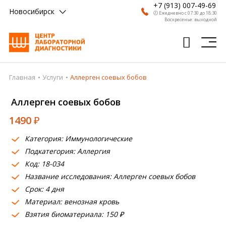
+7 (913) 007-49-69
Новосибирск
🕗 Ежедневно с 07:30 до 18:30
Воскресенье: выходной
Главная
Услуги
Аллерген соевых бобов
Главная
Аллерген соевых бобов
Анализы
1490
₽
Врачи
Категория: Иммунологические
Получить результат
Подкатегория: Аллергия
Пациентам
Код: 18-034
Название исследования: Аллерген соевых бобов
О компании
Срок: 4 дня
Материал: венозная кровь
Где сдать
Взятия биоматериала: 150 ₽
Партнерам