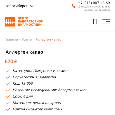
+7 (913) 007-49-69
Новосибирск
🕗 Ежедневно с 07:30 до 18:30
Воскресенье: выходной
Главная
Услуги
Аллерген какао
Главная
Аллерген какао
Анализы
670
₽
Врачи
Категория: Иммунологические
Получить результат
Подкатегория: Аллергия
Пациентам
Код: 18-053
Название исследования: Аллерген какао
О компании
Срок: 4 дня
Материал: венозная кровь
Где сдать
Взятия биоматериала: 150 ₽
Партнерам