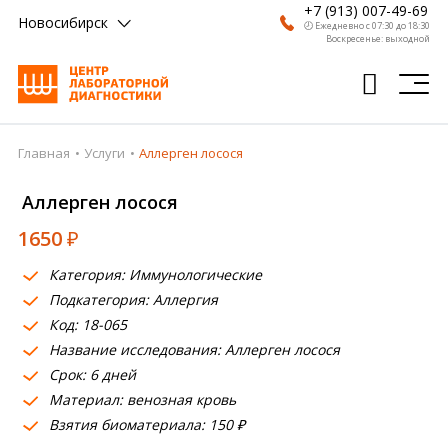
+7 (913) 007-49-69
Новосибирск
🕗 Ежедневно с 07:30 до 18:30
Воскресенье: выходной
Главная
Услуги
Аллерген лосося
Главная
Аллерген лосося
Анализы
1650
₽
Врачи
Категория: Иммунологические
Получить результат
Подкатегория: Аллергия
Пациентам
Код: 18-065
Название исследования: Аллерген лосося
О компании
Срок: 6 дней
Материал: венозная кровь
Где сдать
Взятия биоматериала: 150 ₽
Партнерам