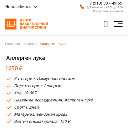
+7 (913) 007-49-69
Новосибирск
🕗 Ежедневно с 07:30 до 18:30
Воскресенье: выходной
Главная
Услуги
Аллерген лука
Главная
Аллерген лука
Анализы
1650
₽
Врачи
Категория: Иммунологические
Получить результат
Подкатегория: Аллергия
Пациентам
Код: 18-067
Название исследования: Аллерген лука
О компании
Срок: 6 дней
Материал: венозная кровь
Где сдать
Взятия биоматериала: 150 ₽
Партнерам