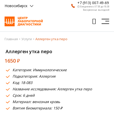
+7 (913) 007-49-69
Новосибирск
🕗 Ежедневно с 07:30 до 18:30
Воскресенье: выходной
Главная
Услуги
Аллерген утка перо
Главная
Аллерген утка перо
Анализы
1650
₽
Врачи
Категория: Иммунологические
Получить результат
Подкатегория: Аллергия
Пациентам
Код: 18-083
Название исследования: Аллерген утка перо
О компании
Срок: 6 дней
Материал: венозная кровь
Где сдать
Взятия биоматериала: 150 ₽
Партнерам