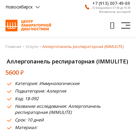
+7 (913) 007-49-69
Новосибирск
🕗 Ежедневно с 07:30 до 18:30
Воскресенье: выходной
Главная
Услуги
Аллергопанель респираторная (IMMULITE)
Главная
Аллергопанель респираторная (IMMULITE)
Анализы
5600
₽
Врачи
Категория: Иммунологические
Получить результат
Подкатегория: Аллергия
Пациентам
Код: 18-092
Название исследования: Аллергопанель
О компании
респираторная (IMMULITE)
Срок: 10 дней
Где сдать
Материал:
Партнерам