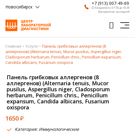
+7 (913) 007-49-69
Новосибирск
🕗 Ежедневно с 07:30 до 18:30
Воскресенье: выходной
Главная
Услуги
Панель грибковых аллергенов (8
Главная
аллергенов) (Alternaria tenuis, Mucor pusilus, Aspergillus niger,
Cladosporum herbarum, Penicillum chris., Penicillum expansum,
Анализы
Candida albicans, Fusarium oxispora
Врачи
Панель грибковых аллергенов (8
аллергенов) (Alternaria tenuis, Mucor
Получить результат
pusilus, Aspergillus niger, Cladosporum
herbarum, Penicillum chris., Penicillum
Пациентам
expansum, Candida albicans, Fusarium
oxispora
О компании
1650
₽
Где сдать
Категория: Иммунологические
Партнерам