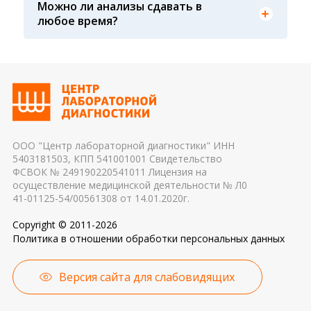
Можно ли анализы сдавать в
крови, не было ли гемолиза крови и т. д.) 3.
Показатели крови могут изменяться в течение
любое время?
Транспортировка и хранение биологического
дня, поэтому взятие крови обычно проводится
материала: соблюдение температурного
утром. Для данного периода рассчитаны
режима, была ли отделена сыворотка крови от
референсные интервалы многих лабораторных
эритроцитов до осуществления
показателей. Это особенно важно для
транспортировки 4. Разное оборудование и
гормональных и биохимических исследований
применяемые реагенты также могут стать
причиной погрешности в результатах
ООО "Центр лабораторной диагностики" ИНН
5403181503, КПП 541001001 Свидетельство
ФСВОК № 249190220541011 Лицензия на
осуществление медицинской деятельности № Л0
41-01125-54/00561308 от 14.01.2020г.
Copyright © 2011-2026
Политика в отношении обработки персональных данных
Версия сайта для слабовидящих