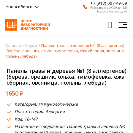
+7 (913) 007-49-69
Новосибирск
🕗 Ежедневно с 07:30 до 18:30
Воскресенье: выходной
Главная
Услуги
Панель травы и деревья №1 (8 аллергенов)
Главная
(береза, орешник, ольха, тимофеевка, ежа сборная, овсяница,
полынь, лебеда)
Анализы
Панель травы и деревья №1 (8 аллергенов)
Врачи
(береза, орешник, ольха, тимофеевка, ежа
сборная, овсяница, полынь, лебеда)
Получить результат
1650
₽
Пациентам
Категория: Иммунологические
О компании
Подкатегория: Аллергия
Код: 18-147
Где сдать
Название исследования: Панель травы и деревья №1
Партнерам
(8 аллергенов) (береза, орешник, ольха, тимофеевка,