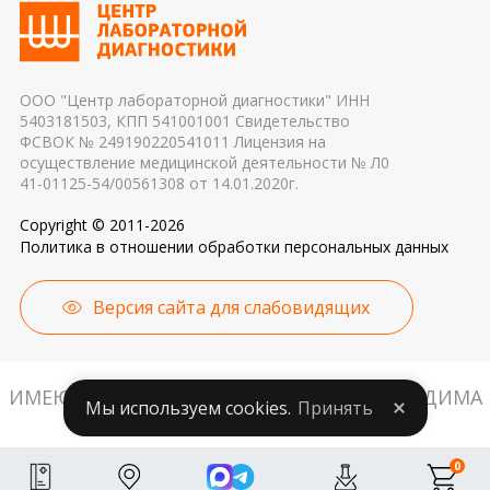
применяемые реагенты также могут стать
причиной погрешности в результатах
ООО "Центр лабораторной диагностики" ИНН
5403181503, КПП 541001001 Свидетельство
ФСВОК № 249190220541011 Лицензия на
осуществление медицинской деятельности № Л0
41-01125-54/00561308 от 14.01.2020г.
Copyright © 2011-2026
Политика в отношении обработки персональных данных
Версия сайта для слабовидящих
ИМЕЮТСЯ ПРОТИВОПОКАЗАНИЯ. НЕОБХОДИМА
Мы используем cookies.
Принять
КОНСУЛЬТАЦИЯ СПЕЦИАЛИСТА.
0