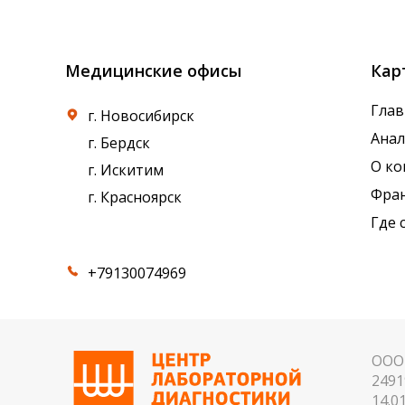
референсные интервалы многих лабораторны
Медицинские офисы
Кар
Глав
г. Новосибирск
Ана
г. Бердск
О к
г. Искитим
Фра
г. Красноярск
Где 
+79130074969
ООО 
2491
14.01