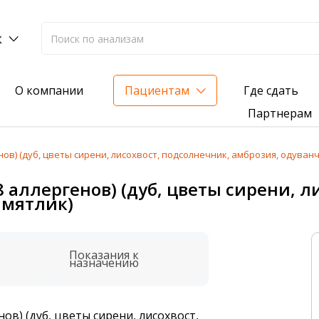
к
Где сдать
О компании
Пациентам
Партнерам
ов) (дуб, цветы сирени, лисохвост, подсолнечник, амброзия, одуванч
лиз на жирорастворимые витамины — всего 3 999 ₽
 аллергенов) (дуб, цветы сирени, л
 мятлик)
нка вашего здоровья
анализ для проверки на наличие инфекций
Показания к
назначению
ов) (дуб, цветы сирени, лисохвост,