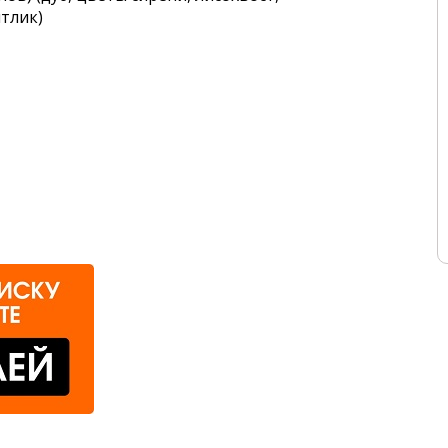
ятлик)