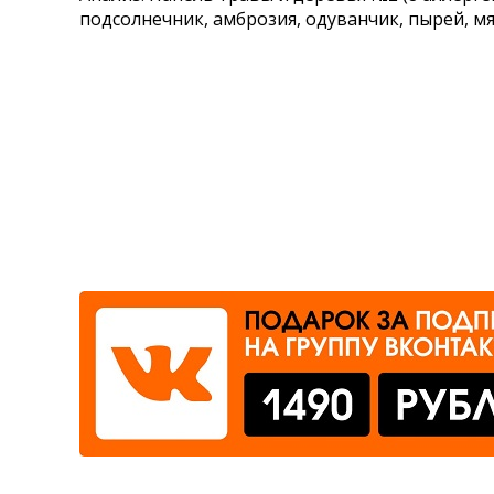
подсолнечник, амброзия, одуванчик, пырей, м
Где сдать
Время работы