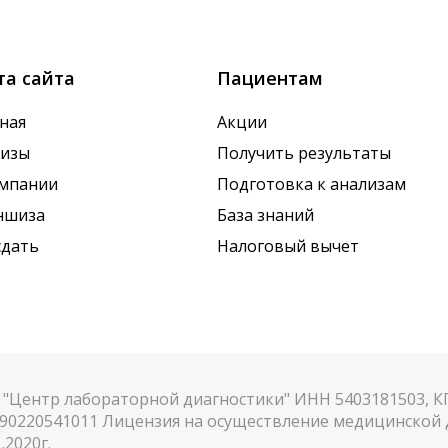
х показателей. Это особенно важно для гормональных
та сайта
Пациентам
ная
Акции
лизы
Получить результаты
омпании
Подготовка к анализам
ншиза
База знаний
сдать
Налоговый вычет
"Центр лабораторной диагностики" ИНН 5403181503, 
90220541011 Лицензия на осуществление медицинской д
.2020г.