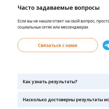
Часто задаваемые вопросы
Если вы не нашли ответ на свой вопрос, прос
социальных сетях или мессенджерах
Связаться с нами
Как узнать результаты?
Результаты вы можете получить тремя спосо
«получить результат» по кодовому слову, у
анализов при предъявлении паспорта или ч
Насколько достоверны результаты и
Гарантия качества лабораторных тестов о
контролем системы внешней оценки качест