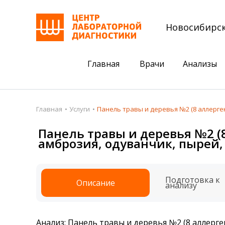
Новосибирс
Главная
Врачи
Анализы
Пациентам
Акции
Главная
Услуги
Панель травы и деревья №2 (8 аллерген
Акции
Комплексный ана
Панель травы и деревья №2 (8
амброзия, одуванчик, пырей,
Анализы
Комплексная оце
Подготовка к анализам
Сдать клеща на 
Подготовка к
Описание
Получить результаты
анализу
База знаний
Налоговый вычет
Анализ: Панель травы и деревья №2 (8 аллерген