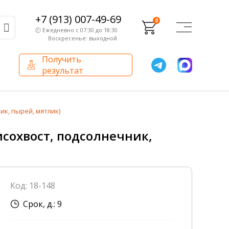
+7 (913) 007-49-69
0
🕗 Ежедневно с 07:30 до 18:30
Воскресенье: выходной
Получить
результат
О компании
Партнерам
ик, пырей, мятлик)
Сертификаты и лицензии
Франчайзинг
исохвост, подсолнечник,
Оборудование
О компании
Код: 18-148
Внутренний аудит
Срок, д.: 9
База знаний
Сотрудники лаборатории