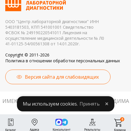
причиной погрешности в результатах
ООО "Центр лабораторной диагностики" ИНН
5403181503, КПП 541001001 Свидетельство
ФСВОК № 249190220541011 Лицензия на
осуществление медицинской деятельности № Л0
41-01125-54/00561308 от 14.01.2020г.
Copyright © 2011-2026
Политика в отношении обработки персональных данных
Версия сайта для слабовидящих
ИМЕЮТСЯ ПРОТИВОПОКАЗАНИЯ. НЕОБХОДИМА
Мы используем cookies.
Принять
КОНСУЛЬТАЦИЯ СПЕЦИАЛИСТА.
0
Адреса
Консультант
Результаты
Корзина
Каталог