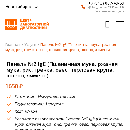
+7 (913) 007-49-69
Новосибирск
🕗 Ежедневно с 07:30 до 18:30
Воскресенье: выходной
Главная
Услуги
Панель №2 IgE (Пшеничная мука, ржаная
Главная
мука, рис, гречка, овес, перловая крупа, пшено, ячмень)
Анализы
Панель №2 IgE (Пшеничная мука, ржаная
мука, рис, гречка, овес, перловая крупа,
Врачи
пшено, ячмень)
Получить результат
1650
₽
Пациентам
Категория: Иммунологические
Подкатегория: Аллергия
О компании
Код: 18-154
Где сдать
Название исследования: Панель №2 IgE (Пшеничная
мука, ржаная мука, рис, гречка, овес, перловая крупа,
Партнерам
пшено, ячмень)