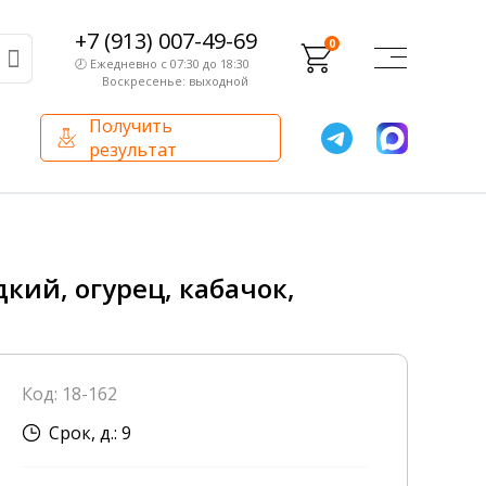
+7 (913) 007-49-69
0
🕗 Ежедневно с 07:30 до 18:30
Воскресенье: выходной
Получить
результат
О компании
Партнерам
Сертификаты и лицензии
Франчайзинг
кий, огурец, кабачок,
Оборудование
О компании
Код: 18-162
Внутренний аудит
Срок, д.: 9
База знаний
Сотрудники лаборатории