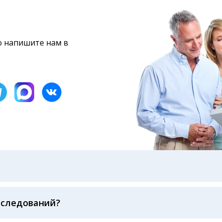
то напишите нам в
бами: на электронную почту, указанную вами при оформ
казанному в бланке заказа, лично в руки распечатанну
ека об оплате
сследований?
беспечивается соблюдением международных стандартов
ва ФСВОК и EQAS. ООО «Центр Лабораторной Диагност