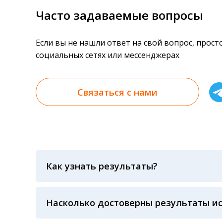
Часто задаваемые вопросы
Если вы не нашли ответ на свой вопрос, прос
социальных сетях или мессенджерах
Связаться с нами
Как узнать результаты?
Результаты вы можете получить тремя спосо
«получить результат» по кодовому слову, у
анализов при предъявлении паспорта или ч
Насколько достоверны результаты и
Гарантия качества лабораторных тестов о
контролем системы внешней оценки качест