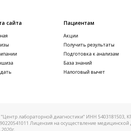
х показателей. Это особенно важно для гормональных
та сайта
Пациентам
ная
Акции
лизы
Получить результаты
омпании
Подготовка к анализам
ншиза
База знаний
сдать
Налоговый вычет
"Центр лабораторной диагностики" ИНН 5403181503, 
90220541011 Лицензия на осуществление медицинской д
.2020г.