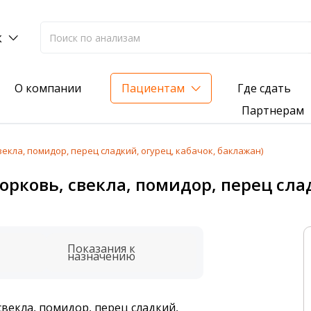
к
Где сдать
О компании
Пациентам
Партнерам
векла, помидор, перец сладкий, огурец, кабачок, баклажан)
лиз на жирорастворимые витамины — всего 3 999 ₽
орковь, свекла, помидор, перец слад
нка вашего здоровья
анализ для проверки на наличие инфекций
Показания к
назначению
свекла, помидор, перец сладкий,