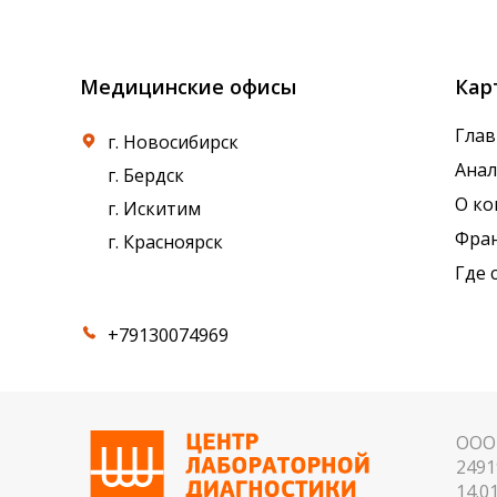
референсные интервалы многих лабораторны
Медицинские офисы
Кар
Глав
г. Новосибирск
Ана
г. Бердск
О к
г. Искитим
Фра
г. Красноярск
Где 
+79130074969
ООО 
2491
14.01