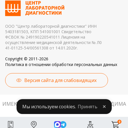
применяемые реагенты также могут стать
причиной погрешности в результатах
ООО "Центр лабораторной диагностики" ИНН
5403181503, КПП 541001001 Свидетельство
ФСВОК № 249190220541011 Лицензия на
осуществление медицинской деятельности № Л0
41-01125-54/00561308 от 14.01.2020г.
Copyright © 2011-2026
Политика в отношении обработки персональных данных
Версия сайта для слабовидящих
ИМЕЮТСЯ ПРОТИВОПОКАЗАНИЯ. НЕОБХОДИМА
Мы используем cookies.
Принять
КОНСУЛЬТАЦИЯ СПЕЦИАЛИСТА.
0