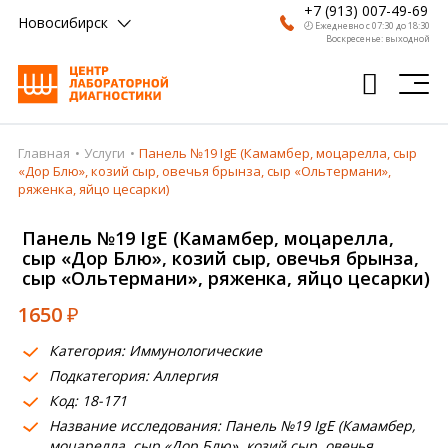
+7 (913) 007-49-69
Новосибирск
🕗 Ежедневно с 07:30 до 18:30
Воскресенье: выходной
Главная
Услуги
Панель №19 IgE (Камамбер, моцарелла, сыр
Главная
«Дор Блю», козий сыр, овечья брынза, сыр «Ольтермани»,
ряженка, яйцо цесарки)
Анализы
Панель №19 IgE (Камамбер, моцарелла,
Врачи
сыр «Дор Блю», козий сыр, овечья брынза,
сыр «Ольтермани», ряженка, яйцо цесарки)
Получить результат
1650
₽
Пациентам
Категория: Иммунологические
О компании
Подкатегория: Аллергия
Код: 18-171
Где сдать
Название исследования: Панель №19 IgE (Камамбер,
Партнерам
моцарелла, сыр «Дор Блю», козий сыр, овечья