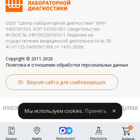
причиной погрешности в результатах
ООО "Центр лабораторной диагностики" ИНН
5403181503, КПП 541001001 Свидетельство
ФСВОК № 249190220541011 Лицензия на
осуществление медицинской деятельности № Л0
41-01125-54/00561308 от 14.01.2020г.
Copyright © 2011-2026
Политика в отношении обработки персональных данных
Версия сайта для слабовидящих
ИМЕЮТСЯ ПРОТИВОПОКАЗАНИЯ. НЕОБХОДИМА
Мы используем cookies.
Принять
КОНСУЛЬТАЦИЯ СПЕЦИАЛИСТА.
0
Адреса
Консультант
Результаты
Корзина
Каталог