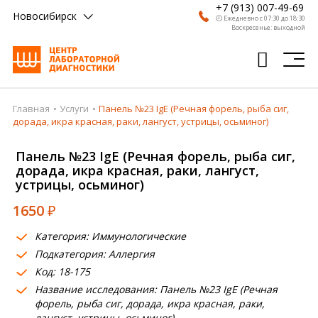
+7 (913) 007-49-69
Новосибирск
🕗 Ежедневно с 07:30 до 18:30
Воскресенье: выходной
Главная
Услуги
Панель №23 IgE (Речная форель, рыба сиг,
Главная
дорада, икра красная, раки, лангуст, устрицы, осьминог)
Анализы
Панель №23 IgE (Речная форель, рыба сиг,
дорада, икра красная, раки, лангуст,
Врачи
устрицы, осьминог)
Получить результат
1650
₽
Пациентам
Категория: Иммунологические
Подкатегория: Аллергия
О компании
Код: 18-175
Где сдать
Название исследования: Панель №23 IgE (Речная
форель, рыба сиг, дорада, икра красная, раки,
Партнерам
лангуст, устрицы, осьминог)