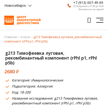
+7 (913) 007-49-69
Новосибирск
🕗 Ежедневно с 07:30 до 18:30
Воскресенье: выходной
Главная
Услуги
g213 Тимофеевка луговая, рекомбинантный
Главная
компонент (rPhl p1, rPhl p5b)
Анализы
g213 Тимофеевка луговая,
рекомбинантный компонент (rPhl p1, rPhl
Врачи
p5b)
Получить результат
2680
₽
Пациентам
Категория: Иммунологические
Подкатегория: Аллергия
О компании
Код: 18-200
Где сдать
Название исследования: g213 Тимофеевка луговая,
рекомбинантный компонент (rPhl p1, rPhl p5b)
Партнерам