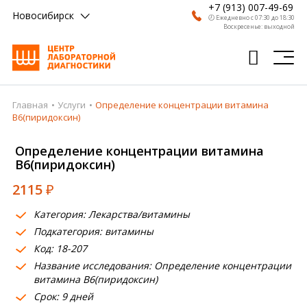
+7 (913) 007-49-69
Новосибирск
🕗 Ежедневно с 07:30 до 18:30
Воскресенье: выходной
Главная
Услуги
Определение концентрации витамина
Главная
В6(пиридоксин)
Анализы
Определение концентрации витамина
В6(пиридоксин)
Врачи
2115
₽
Получить результат
Категория: Лекарства/витамины
Пациентам
Подкатегория: витамины
Код: 18-207
О компании
Название исследования: Определение концентрации
Где сдать
витамина В6(пиридоксин)
Срок: 9 дней
Партнерам