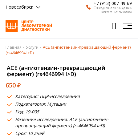
+7 (913) 007-49-69
Новосибирск
🕗 Ежедневно с 07:30 до 18:30
Воскресенье: выходной
Главная
Услуги
ACE (ангиотензин-превращающий фермент)
Главная
(rs4646994 I>D)
Анализы
ACE (ангиотензин-превращающий
фермент) (rs4646994 I>D)
Врачи
650
₽
Получить результат
Категория: ПЦР-исследования
Пациентам
Подкатегория: Мутации
Код: 19-005
О компании
Название исследования: ACE (ангиотензин-
Где сдать
превращающий фермент) (rs4646994 I>D)
Срок: 10 дней
Партнерам