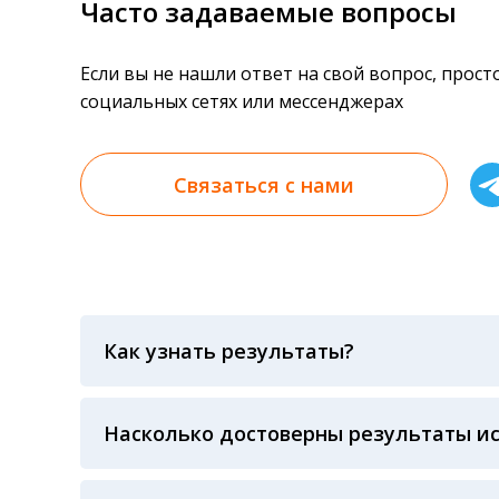
Часто задаваемые вопросы
Если вы не нашли ответ на свой вопрос, прос
социальных сетях или мессенджерах
Связаться с нами
Как узнать результаты?
Результаты вы можете получить тремя спосо
«получить результат» по кодовому слову, у
анализов при предъявлении паспорта или ч
Насколько достоверны результаты и
Гарантия качества лабораторных тестов о
контролем системы внешней оценки качест
ЛАБОРАТОРИИ Beckman Coulter - признанно