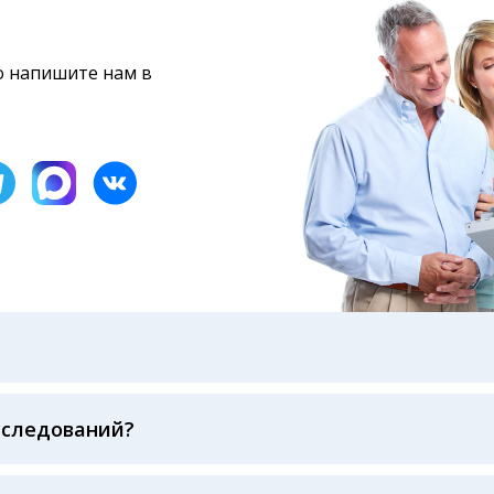
то напишите нам в
бами: на электронную почту, указанную вами при оформ
казанному в бланке заказа, лично в руки распечатанну
ека об оплате
сследований?
беспечивается соблюдением международных стандартов
ва ФСВОК и EQAS. ООО «Центр Лабораторной Диагност
го мирового лидера в области клинической лаборатор