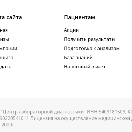
та сайта
Пациентам
ная
Акции
лизы
Получить результаты
омпании
Подготовка к анализам
ншиза
База знаний
сдать
Налоговый вычет
"Центр лабораторной диагностики" ИНН 5403181503, 
90220541011 Лицензия на осуществление медицинской д
.2020г.