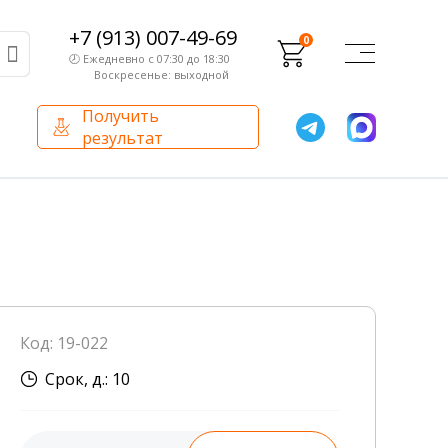
+7 (913) 007-49-69
0
🕗 Ежедневно с 07:30 до 18:30
Воскресенье: выходной
Получить
результат
О компании
Партнерам
Сертификаты и лицензии
Франчайзинг
Оборудование
О компании
Код: 19-022
Внутренний аудит
Срок, д.: 10
База знаний
Сотрудники лаборатории