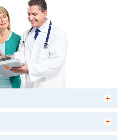
лении заказа, на сайте в разделе
ю версию в любом из пунктов приема
 выполнения лабораторных исследований и
ики» имеет статус РЕФЕРЕНСНОЙ
ной диагностики и биомедицинских