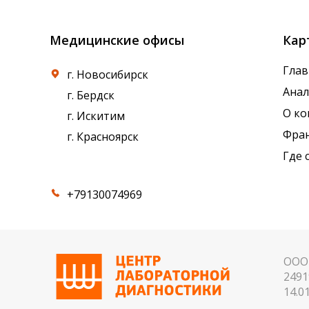
Медицинские офисы
Кар
Глав
г. Новосибирск
Ана
г. Бердск
О к
г. Искитим
Фра
г. Красноярск
Где 
+79130074969
ООО 
2491
14.01