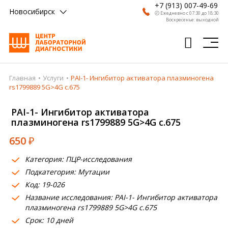
+7 (913) 007-49-69
Новосибирск
🕗 Ежедневно с 07:30 до 18:30
Воскресенье: выходной
Главная
Услуги
PAI-1- Ингибитор активатора плазминогена
Главная
rs1799889 5G>4G c.675
Анализы
PAI-1- Ингибитор активатора
плазминогена rs1799889 5G>4G c.675
Врачи
650
₽
Получить результат
Категория: ПЦР-исследования
Пациентам
Подкатегория: Мутации
Код: 19-026
О компании
Название исследования: PAI-1- Ингибитор активатора
Где сдать
плазминогена rs1799889 5G>4G c.675
Срок: 10 дней
Партнерам