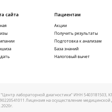
та сайта
Пациентам
ная
Акции
лизы
Получить результаты
омпании
Подготовка к анализам
ншиза
База знаний
сдать
Налоговый вычет
"Центр лабораторной диагностики" ИНН 5403181503, 
90220541011 Лицензия на осуществление медицинской д
.2020г.