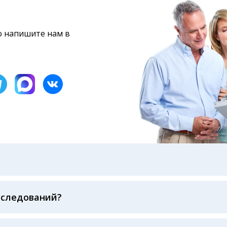
то напишите нам в
бами: на электронную почту, указанную вами при оформ
казанному в бланке заказа, лично в руки распечатанну
ека об оплате
сследований?
беспечивается соблюдением международных стандартов
ва ФСВОК и EQAS. ООО «Центр Лабораторной Диагност
го мирового лидера в области клинической лаборатор