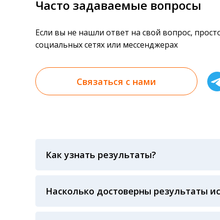
Часто задаваемые вопросы
Если вы не нашли ответ на свой вопрос, прос
социальных сетях или мессенджерах
Связаться с нами
Как узнать результаты?
Результаты вы можете получить тремя спосо
«получить результат» по кодовому слову, у
анализов при предъявлении паспорта или ч
Насколько достоверны результаты и
Гарантия качества лабораторных тестов о
контролем системы внешней оценки качест
ЛАБОРАТОРИИ Beckman Coulter - признанно