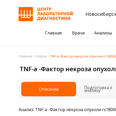
Новосибирс
Главная
Врачи
Анализы
Пациентам
Акции
Главная
Услуги
TNF-a -Фактор некроза опухоли rs18006
Акции
Комплексный ана
TNF-a -Фактор некроза опухол
Анализы
Комплексная оце
Подготовка к анализам
Сдать клеща на 
Подготовка к
Описание
анализу
Получить результаты
База знаний
Анализ: TNF-a -Фактор некроза опухоли rs18006
Налоговый вычет