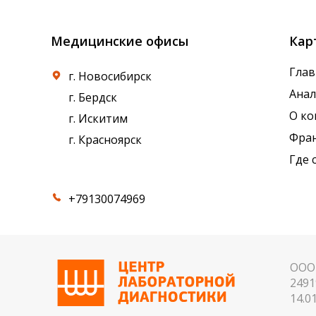
Медицинские офисы
Кар
Глав
г. Новосибирск
Ана
г. Бердск
О к
г. Искитим
Фра
г. Красноярск
Где 
+79130074969
ООО 
2491
14.01