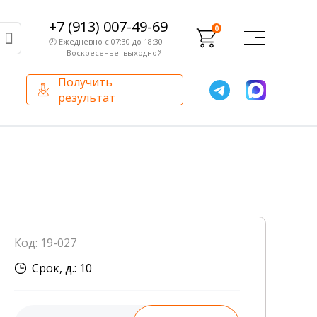
+7 (913) 007-49-69
0
🕗 Ежедневно с 07:30 до 18:30
Воскресенье: выходной
Получить
результат
О компании
Партнерам
Сертификаты и лицензии
Франчайзинг
Оборудование
О компании
Код: 19-027
Внутренний аудит
Срок, д.: 10
База знаний
Сотрудники лаборатории