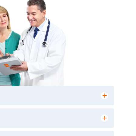
лении заказа, на сайте в разделе
ю версию в любом из пунктов приема
 выполнения лабораторных исследований и
ики» имеет статус РЕФЕРЕНСНОЙ
ной диагностики и биомедицинских