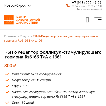
+7 (913) 007-49-69
Новосибирск
🕗 Ежедневно с 07:30 до 18:30
Воскресенье: выходной
Главная
Услуги
FSHR-Рецептор фолликул-стимулирующего
Главная
гормона Rs6166 Т>A c.1961
Анализы
FSHR-Рецептор фолликул-стимулирующего
гормона Rs6166 Т>A c.1961
Врачи
800
₽
Получить результат
Категория: ПЦР-исследования
Пациентам
Подкатегория: Мутации
Код: 19-032
О компании
Название исследования: FSHR-Рецептор фолликул-
Где сдать
стимулирующего гормона Rs6166 Т>A c.1961
Срок: 10 дней
Партнерам