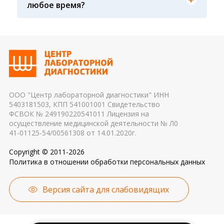
любое время?
Транспортировка и хранение биологического
дня, поэтому взятие крови обычно проводится
материала: соблюдение температурного
утром. Для данного периода рассчитаны
режима, была ли отделена сыворотка крови от
референсные интервалы многих лабораторных
эритроцитов до осуществления
показателей. Это особенно важно для
транспортировки 4. Разное оборудование и
гормональных и биохимических исследований
применяемые реагенты также могут стать
причиной погрешности в результатах
ООО "Центр лабораторной диагностики" ИНН
5403181503, КПП 541001001 Свидетельство
ФСВОК № 249190220541011 Лицензия на
осуществление медицинской деятельности № Л0
41-01125-54/00561308 от 14.01.2020г.
Copyright © 2011-2026
Политика в отношении обработки персональных данных
Версия сайта для слабовидящих