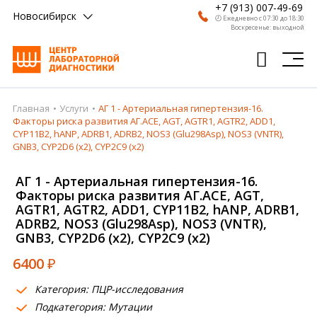
+7 (913) 007-49-69
Новосибирск
🕗 Ежедневно с 07:30 до 18:30
Воскресенье: выходной
Главная
Услуги
АГ 1 - Артериальная гипертензия-16.
Главная
Факторы риска развития АГ.ACE, AGT, AGTR1, AGTR2, ADD1,
CYP11B2, hANP, ADRB1, ADRB2, NOS3 (Glu298Asp), NOS3 (VNTR),
Анализы
GNB3, CYP2D6 (x2), CYP2C9 (x2)
Врачи
АГ 1 - Артериальная гипертензия-16.
Факторы риска развития АГ.ACE, AGT,
Получить результат
AGTR1, AGTR2, ADD1, CYP11B2, hANP, ADRB1,
ADRB2, NOS3 (Glu298Asp), NOS3 (VNTR),
Пациентам
GNB3, CYP2D6 (x2), CYP2C9 (x2)
О компании
6400
₽
Где сдать
Категория: ПЦР-исследования
Подкатегория: Мутации
Партнерам