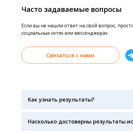
Часто задаваемые вопросы
Если вы не нашли ответ на свой вопрос, прос
социальных сетях или мессенджерах
Связаться с нами
Как узнать результаты?
Результаты вы можете получить тремя спосо
«получить результат» по кодовому слову, у
анализов при предъявлении паспорта или ч
Насколько достоверны результаты и
Гарантия качества лабораторных тестов о
контролем системы внешней оценки качест