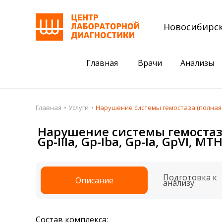
Новосибирс
Главная
Врачи
Анализы
Пациентам
Акции
Главная
Услуги
Нарушение системы гемостаза (полная панель)
Акции
Комплексный ана
Нарушение системы гемостаза (пол
Gp-IIIa, Gp-Iba, Gp-Ia, GpVI, M
Анализы
Комплексная оце
Подготовка к анализам
Сдать клеща на 
Подготовка к
Описание
Получить результаты
анализу
База знаний
Налоговый вычет
Состав комплекса: