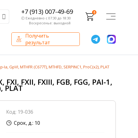
+7 (913) 007-49-69
0
🕗 Ежедневно с 07:30 до 18:30
Воскресенье: выходной
Получить
результат
О компании
Партнерам
a, Gp-Ia, GpVI, MTHFR (C677T), MTHFD, SERPINC1, ProC(x2), PLAT
Сертификаты и лицензии
Франчайзинг
XI, FXII, FXIII, FGB, FGG, PAI-1,
), PLAT
Оборудование
О компании
Код: 19-036
Внутренний аудит
Срок, д.: 10
База знаний
Сотрудники лаборатории