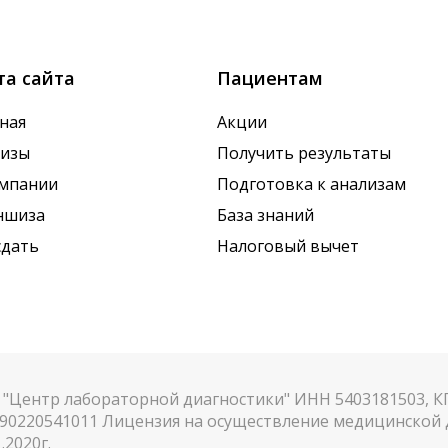
х показателей. Это особенно важно для гормональных
та сайта
Пациентам
ная
Акции
лизы
Получить результаты
омпании
Подготовка к анализам
ншиза
База знаний
сдать
Налоговый вычет
"Центр лабораторной диагностики" ИНН 5403181503, 
90220541011 Лицензия на осуществление медицинской д
.2020г.