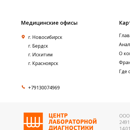
референсные интервалы многих лабораторны
Медицинские офисы
Кар
Глав
г. Новосибирск
Ана
г. Бердск
О к
г. Искитим
Фра
г. Красноярск
Где 
+79130074969
ООО 
2491
14.01