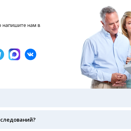
то напишите нам в
бами: на электронную почту, указанную вами при оформ
казанному в бланке заказа, лично в руки распечатанну
ека об оплате
сследований?
беспечивается соблюдением международных стандартов
ва ФСВОК и EQAS. ООО «Центр Лабораторной Диагност