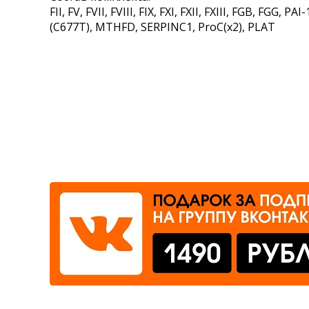
FII, FV, FVII, FVIII, FIX, FXI, FXII, FXIII, FGB, FGG, 
Где сдать
(C677T), MTHFD, SERPINC1, ProC(x2), PLAT
Время работы