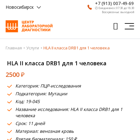
+7 (913) 007-49-69
Новосибирск
🕗 Ежедневно с 07:30 до 18:30
Воскресенье: выходной
Главная
Услуги
НLA II класса DRB1 для 1 человека
Главная
НLA II класса DRB1 для 1 человека
Анализы
2500
₽
Врачи
Категория: ПЦР-исследования
Получить результат
Подкатегория: Мутации
Пациентам
Код: 19-045
Название исследования: НLA II класса DRB1 для 1
О компании
человека
Срок: 11 дней
Где сдать
Материал: венозная кровь
Взятия биоматериала: 150 ₽
Партнерам