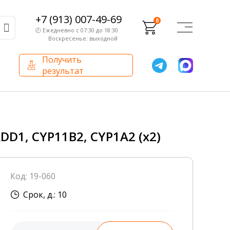
+7 (913) 007-49-69
0
🕗 Ежедневно с 07:30 до 18:30
Воскресенье: выходной
Получить
результат
О компании
Партнерам
Сертификаты и лицензии
Франчайзинг
DD1, CYP11B2, CYP1A2 (х2)
Оборудование
О компании
Код: 19-060
Внутренний аудит
Срок, д.: 10
База знаний
Сотрудники лаборатории