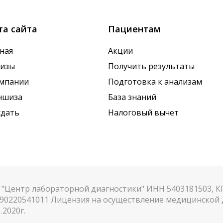
та сайта
Пациентам
ная
Акции
лизы
Получить результаты
омпании
Подготовка к анализам
ншиза
База знаний
сдать
Налоговый вычет
"Центр лабораторной диагностики" ИНН 5403181503, 
90220541011 Лицензия на осуществление медицинской д
.2020г.