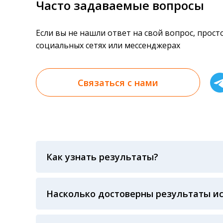
Часто задаваемые вопросы
Если вы не нашли ответ на свой вопрос, прос
социальных сетях или мессенджерах
Связаться с нами
Как узнать результаты?
Результаты вы можете получить тремя спосо
«получить результат» по кодовому слову, у
анализов при предъявлении паспорта или ч
Насколько достоверны результаты и
Гарантия качества лабораторных тестов о
контролем системы внешней оценки качест
ЛАБОРАТОРИИ Beckman Coulter - признанно