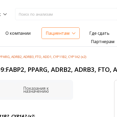
к
Где сдать
О компании
Пациентам
Партнерам
ARG, ADRB2, ADRB3, FTO, ADD1, CYP11B2, CYP1A2 (х2)
лиз на жирорастворимые витамины — всего 3 999 ₽
FABP2, PPARG, ADRB2, ADRB3, FTO, A
нка вашего здоровья
анализ для проверки на наличие инфекций
Показания к
назначению
1B2, CYP1A2 (х2)