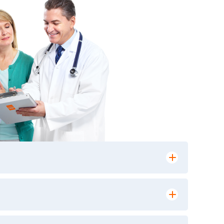
лении заказа, на сайте в разделе
ю версию в любом из пунктов приема
 выполнения лабораторных исследований и
ики» имеет статус РЕФЕРЕНСНОЙ
ной диагностики и биомедицинских