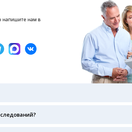
то напишите нам в
бами: на электронную почту, указанную вами при оформ
казанному в бланке заказа, лично в руки распечатанну
ека об оплате
сследований?
беспечивается соблюдением международных стандартов
ва ФСВОК и EQAS. ООО «Центр Лабораторной Диагност
го мирового лидера в области клинической лаборатор