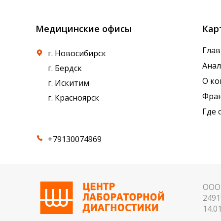
Медицинские офисы
Кар
Глав
г. Новосибирск
Ана
г. Бердск
О к
г. Искитим
Фра
г. Красноярск
Где 
+79130074969
ООО 
2491
14.01