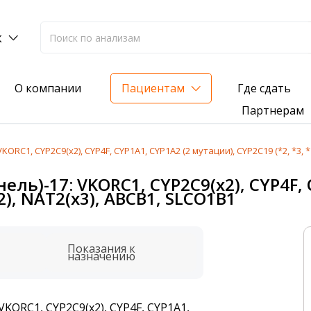
к
Где сдать
О компании
Пациентам
Партнерам
C1, CYP2C9(х2), CYP4F, CYP1A1, CYP1A2 (2 мутации), CYP2C19 (*2, *3, *1
лиз на жирорастворимые витамины — всего 3 999 ₽
ль)-17: VKORC1, CYP2C9(х2), CYP4F, 
х2), NAT2(х3), ABCB1, SLCO1B1
нка вашего здоровья
анализ для проверки на наличие инфекций
Показания к
назначению
KORC1, CYP2C9(х2), CYP4F, CYP1A1,