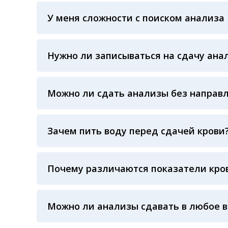
ЛАБОРАТОРИИ Beckman Coulter - признанно
У меня сложности с поиском анализа
исследований
Вы всегда можете обратиться за помощью в 
воскресенья
Нужно ли записываться на сдачу ана
Предварительная запись на анализы не тре
Можно ли сдать анализы без направ
Конечно! Наши администраторы проконсуль
Зачем пить воду перед сдачей крови
Воду пить рекомендуют в основном детям и
влияет на показатели крови, зато повышает
На результат показателей крови влияет не
взрослых страдающих гипотонией и как сле
Почему различаются показатели кров
(жирная пища), время суток сдачи крови, фи
Процедурная медсестра: осуществляя забор 
произошел забор крови, не было ли гемолиза
Можно ли анализы сдавать в любое 
температурного режима, была ли отделена 
применяемые реагенты также могут стать п
Показатели крови могут изменяться в течен