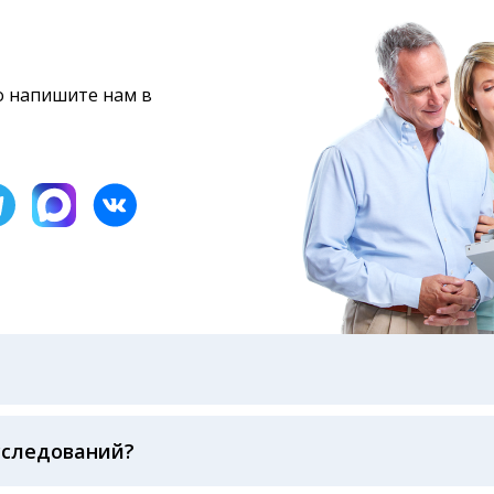
то напишите нам в
бами: на электронную почту, указанную вами при оформ
казанному в бланке заказа, лично в руки распечатанну
ека об оплате
сследований?
беспечивается соблюдением международных стандартов
ва ФСВОК и EQAS. ООО «Центр Лабораторной Диагност