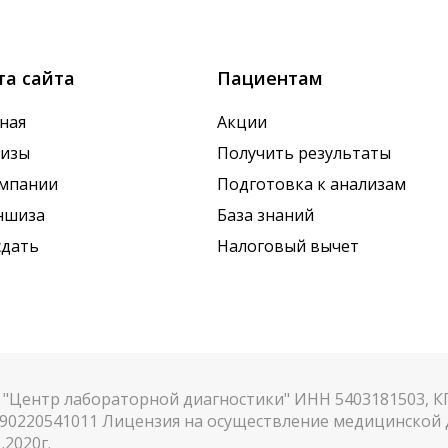
х показателей. Это особенно важно для гормональных
та сайта
Пациентам
ная
Акции
лизы
Получить результаты
омпании
Подготовка к анализам
ншиза
База знаний
сдать
Налоговый вычет
"Центр лабораторной диагностики" ИНН 5403181503, 
90220541011 Лицензия на осуществление медицинской д
.2020г.