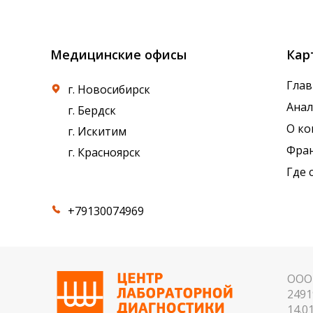
референсные интервалы многих лабораторны
Медицинские офисы
Кар
Глав
г. Новосибирск
Ана
г. Бердск
О к
г. Искитим
Фра
г. Красноярск
Где 
+79130074969
ООО 
2491
14.01