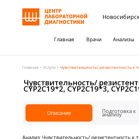
Новосибирс
Главная
Врачи
Анализы
Пациентам
Акции
Главная
Услуги
Чувствительность/ резистентность к те
Акции
Комплексный ана
Чувствительность/ резистент
CYP2C19*2, CYP2C19*3, CYP2C1
Анализы
Комплексная оце
Подготовка к анализам
Сдать клеща на 
Подготовка к
Описание
Получить результаты
анализу
База знаний
Налоговый вычет
Анализ: Чувствительность/ резистентность к 