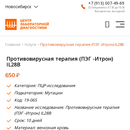
+7 (913) 007-49-69
Новосибирск
🕗 Ежедневно с 07:30 до 18:30
Воскресенье: выходной
Главная
Услуги
Противовирусная терапия (ПЭГ -Итрон) IL28B
Главная
Противовирусная терапия (ПЭГ -Итрон)
Анализы
IL28B
Врачи
650
₽
Получить результат
Категория: ПЦР-исследования
Подкатегория: Мутации
Пациентам
Код: 19-065
О компании
Название исследования: Противовирусная терапия
(ПЭГ -Итрон) IL28B
Где сдать
Срок: 10 дней
Материал: венозная кровь
Партнерам