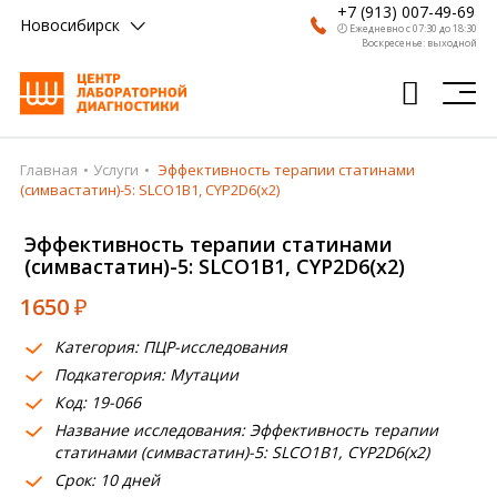
+7 (913) 007-49-69
Новосибирск
🕗 Ежедневно с 07:30 до 18:30
Воскресенье: выходной
Главная
Услуги
Эффективность терапии статинами
Главная
(симвастатин)-5: SLCO1B1, CYP2D6(х2)
Анализы
Эффективность терапии статинами
(симвастатин)-5: SLCO1B1, CYP2D6(х2)
Врачи
1650
₽
Получить результат
Категория: ПЦР-исследования
Пациентам
Подкатегория: Мутации
Код: 19-066
О компании
Название исследования: Эффективность терапии
Где сдать
статинами (симвастатин)-5: SLCO1B1, CYP2D6(х2)
Срок: 10 дней
Партнерам