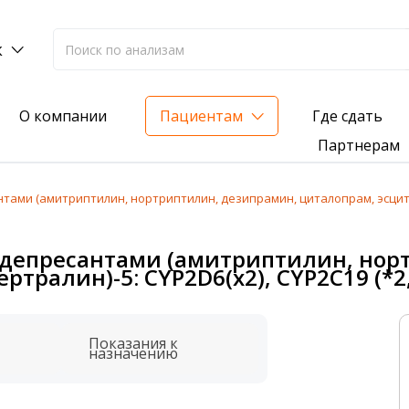
к
Где сдать
О компании
Пациентам
Партнерам
и (амитриптилин, нортриптилин, дезипрамин, циталопрам, эсциталопр
лиз на жирорастворимые витамины — всего 3 999 ₽
депресантами (амитриптилин, нор
нка вашего здоровья
тралин)-5: CYP2D6(х2), CYP2C19 (*2, 
анализ для проверки на наличие инфекций
Показания к
назначению