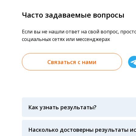
Часто задаваемые вопросы
Если вы не нашли ответ на свой вопрос, прос
социальных сетях или мессенджерах
Связаться с нами
Как узнать результаты?
Результаты вы можете получить тремя спосо
«получить результат» по кодовому слову, у
анализов при предъявлении паспорта или ч
Насколько достоверны результаты и
Гарантия качества лабораторных тестов о