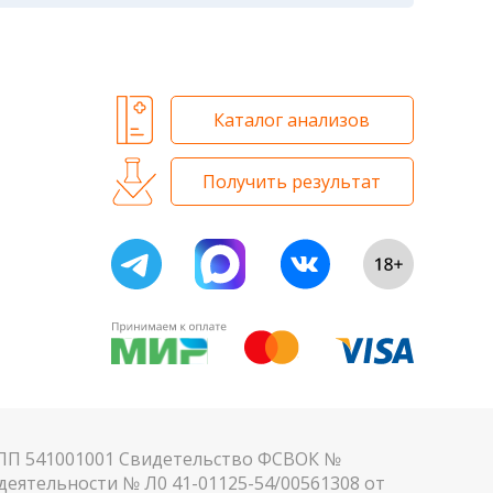
м. Для данного периода рассчитаны
 и биохимических исследований
Каталог анализов
Получить результат
КПП 541001001 Свидетельство ФСВОК №
еятельности № Л0 41-01125-54/00561308 от