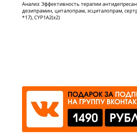
Анализ: Эффективность терапии антидепресан
Где сдать
дезипрамин, циталопрам, эсциталопрам, сертрал
*17), CYP1A2(х2)
Время работы