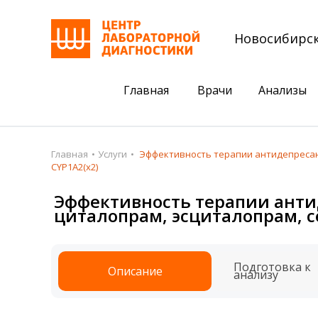
Новосибирс
Главная
Врачи
Анализы
Пациентам
Акции
Главная
Услуги
Эффективность терапии антидепресантам
CYP1A2(х2)
Акции
Комплексный ана
Эффективность терапии анти
Анализы
Комплексная оце
циталопрам, эсциталопрам, сер
Подготовка к анализам
Сдать клеща на 
Получить результаты
Подготовка к
Описание
анализу
База знаний
Налоговый вычет