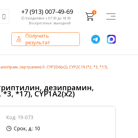
+7 (913) 007-49-69
0
🕗 Ежедневно с 07:30 до 18:30
Воскресенье: выходной
Получить
результат
О компании
Партнерам
ам, сертралин)-5: CYP2D6(х2), CYP2C19 (*2, *3, *17),
Сертификаты и лицензии
Франчайзинг
триптилин, дезипрамин,
Оборудование
*3, *17), CYP1A2(х2)
О компании
Внутренний аудит
Код: 19-073
База знаний
Срок, д.: 10
Сотрудники лаборатории