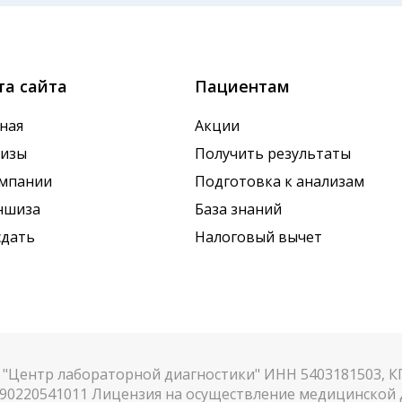
ие дня, поэтому взятие крови обычно проводится утро
х показателей. Это особенно важно для гормональных
та сайта
Пациентам
ная
Акции
лизы
Получить результаты
омпании
Подготовка к анализам
ншиза
База знаний
сдать
Налоговый вычет
"Центр лабораторной диагностики" ИНН 5403181503, 
90220541011 Лицензия на осуществление медицинской д