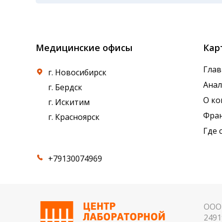
Показатели крови могут изменяться в течен
референсные интервалы многих лабораторны
Медицинские офисы
Кар
Глав
г. Новосибирск
Ана
г. Бердск
О к
г. Искитим
Фра
г. Красноярск
Где 
+79130074969
ООО 
2491