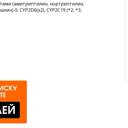
тами (амитриптилин, нортриптилин,
ин)-5: CYP2D6(х2), CYP2C19 (*2, *3,