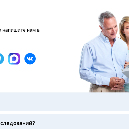
то напишите нам в
бами: на электронную почту, указанную вами при оформ
казанному в бланке заказа, лично в руки распечатанну
ека об оплате
сследований?
беспечивается соблюдением международных стандартов