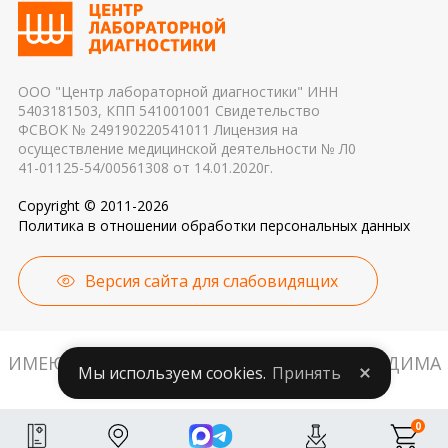
применяемые реагенты также могут стать
причиной погрешности в результатах
ООО "Центр лабораторной диагностики" ИНН
5403181503, КПП 541001001 Свидетельство
ФСВОК № 249190220541011 Лицензия на
осуществление медицинской деятельности № Л0
41-01125-54/00561308 от 14.01.2020г.
Copyright © 2011-2026
Политика в отношении обработки персональных данных
Версия сайта для слабовидящих
ИМЕЮТСЯ ПРОТИВОПОКАЗАНИЯ. НЕОБХОДИМА
Мы используем cookies.
Принять
КОНСУЛЬТАЦИЯ СПЕЦИАЛИСТА.
0