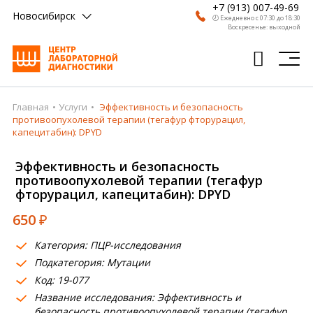
+7 (913) 007-49-69
Новосибирск
🕗 Ежедневно с 07:30 до 18:30
Воскресенье: выходной
Главная
Услуги
Эффективность и безопасность
Главная
противоопухолевой терапии (тегафур фторурацил,
капецитабин): DPYD
Анализы
Эффективность и безопасность
Врачи
противоопухолевой терапии (тегафур
фторурацил, капецитабин): DPYD
Получить результат
650
₽
Пациентам
Категория: ПЦР-исследования
О компании
Подкатегория: Мутации
Код: 19-077
Где сдать
Название исследования: Эффективность и
Партнерам
безопасность противоопухолевой терапии (тегафур