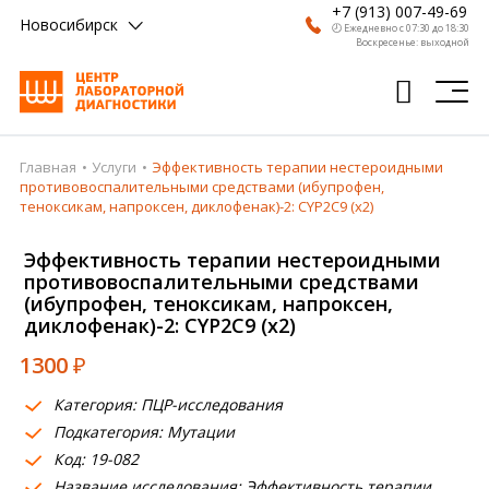
+7 (913) 007-49-69
Новосибирск
🕗 Ежедневно с 07:30 до 18:30
Воскресенье: выходной
Главная
Услуги
Эффективность терапии нестероидными
Главная
противовоспалительными средствами (ибупрофен,
теноксикам, напроксен, диклофенак)-2: CYP2C9 (х2)
Анализы
Эффективность терапии нестероидными
Врачи
противовоспалительными средствами
(ибупрофен, теноксикам, напроксен,
Получить результат
диклофенак)-2: CYP2C9 (х2)
Пациентам
1300
₽
О компании
Категория: ПЦР-исследования
Подкатегория: Мутации
Где сдать
Код: 19-082
Партнерам
Название исследования: Эффективность терапии