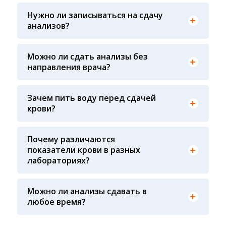
биомедицинских исследований
007-49-69, ежедневно с 8-00 до 20-00, кроме
Нужно ли записываться на сдачу
воскресенья
анализов?
Предварительная запись на анализы не
требуется
Можно ли сдать анализы без
направления врача?
Конечно! Наши администраторы
проконсультируют вас по исследованиям, чтобы
Воду пить рекомендуют в основном детям и
вам было проще ориентироваться
Зачем пить воду перед сдачей
На результат показателей крови влияет
некоторым взрослым у которых пониженное
несколько факторов: 1. Сам пациент: время
крови?
давление (Гипотония), чистая питьевая вода не
последнего приема пищи, качество
влияет на показатели крови, зато повышает
принимаемой пищи (жирная пища), время суток
вероятность забора крови у маленьких детей. А
сдачи крови, физическая и эмоциональная
Почему различаются
так же снижается вероятность падения
нагрузка перед сдачей анализа, все это может
показатели крови в разных
давления у взрослых страдающих гипотонией и
влиять на результат 2. Процедурная медсестра:
лабораториях?
как следствие потери сознания
осуществляя забор крови, необходимо
соблюдать технику забора крови (вовремя ли
сняли жгут, с первого ли раза произошел забор
Можно ли анализы сдавать в
крови, не было ли гемолиза крови и т. д.) 3.
Показатели крови могут изменяться в течение
любое время?
Транспортировка и хранение биологического
дня, поэтому взятие крови обычно проводится
материала: соблюдение температурного
утром. Для данного периода рассчитаны
режима, была ли отделена сыворотка крови от
референсные интервалы многих лабораторных