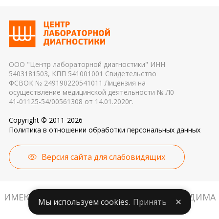
эритроцитов до осуществления
показателей. Это особенно важно для
транспортировки 4. Разное оборудование и
гормональных и биохимических исследований
применяемые реагенты также могут стать
причиной погрешности в результатах
ООО "Центр лабораторной диагностики" ИНН
5403181503, КПП 541001001 Свидетельство
ФСВОК № 249190220541011 Лицензия на
осуществление медицинской деятельности № Л0
41-01125-54/00561308 от 14.01.2020г.
Copyright © 2011-2026
Политика в отношении обработки персональных данных
Версия сайта для слабовидящих
ИМЕЮТСЯ ПРОТИВОПОКАЗАНИЯ. НЕОБХОДИМА
Мы используем cookies.
Принять
КОНСУЛЬТАЦИЯ СПЕЦИАЛИСТА.