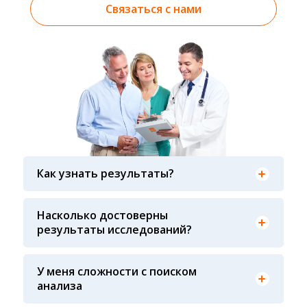
Связаться с нами
Результаты вы можете получить тремя
способами: на электронную почту, указанную
Как узнать результаты?
вами при оформлении заказа, на сайте в
разделе «получить результат» по кодовому
Гарантия качества лабораторных тестов
слову, указанному в бланке заказа, лично в руки
обеспечивается соблюдением международных
Насколько достоверны
распечатанную версию в любом из пунктов
стандартов выполнения лабораторных
результаты исследований?
приема анализов при предъявлении паспорта
исследований и контролем системы внешней
или чека об оплате
оценки качества ФСВОК и EQAS. ООО «Центр
Лабораторной Диагностики» имеет статус
У меня сложности с поиском
РЕФЕРЕНСНОЙ ЛАБОРАТОРИИ Beckman Coulter
анализа
- признанного мирового лидера в области
Вы всегда можете обратиться за помощью в
клинической лабораторной диагностики и
наш консультативный центр по телефону +7913-